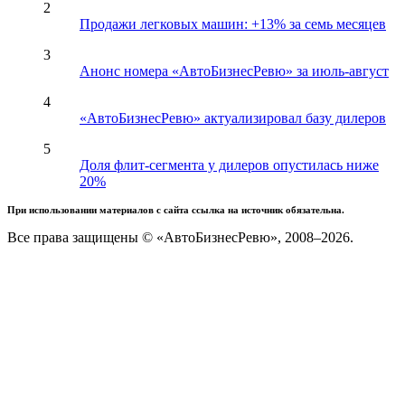
2
Продажи легковых машин: +13% за семь месяцев
3
Анонс номера «АвтоБизнесРевю» за июль-август
4
«АвтоБизнесРевю» актуализировал базу дилеров
5
Доля флит-сегмента у дилеров опустилась ниже
20%
При использовании материалов с сайта ссылка на источник обязательна.
Все права защищены © «АвтоБизнесРевю», 2008–2026.