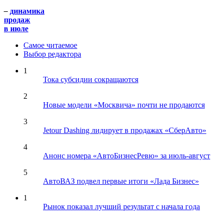
–
динамика
продаж
в июле
Самое читаемое
Выбор редактора
1
Тока субсидии сокращаются
2
Новые модели «Москвича» почти не продаются
3
Jetour Dashing лидирует в продажах «СберАвто»
4
Анонс номера «АвтоБизнесРевю» за июль-август
5
АвтоВАЗ подвел первые итоги «Лада Бизнес»
1
Рынок показал лучший результат с начала года