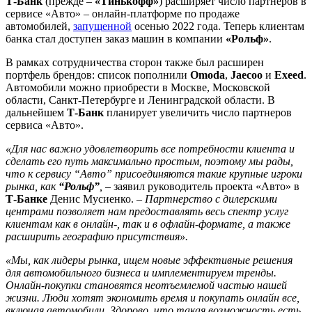
Т-Банк
(прежде –
«Тинькофф»
) расширяет число партнеров в
сервисе «Авто» – онлайн-платформе по продаже
автомобилей,
запущенной
осенью 2022 года. Теперь клиентам
банка стал доступен заказ машин в компании
«Рольф»
.
В рамках сотрудничества сторон также был расширен
портфель брендов: список пополнили
Omoda
,
Jaecoo
и
Exeed
.
Автомобили можно приобрести в Москве, Московской
области, Санкт-Петербурге и Ленинградской области. В
дальнейшем
Т-Банк
планирует увеличить число партнеров
сервиса «Авто».
«Для нас важно удовлетворить все потребности клиента и
сделать его путь максимально простым, поэтому мы рады,
что к сервису “Авто” присоединяются такие крупные игроки
рынка, как
“Рольф”
,
– заявил руководитель проекта «Авто» в
Т-Банке
Денис Мусиенко. –
Партнерство с дилерскими
центрами позволяет нам предоставлять весь спектр услуг
клиентам как в онлайн-, так и в офлайн-формате, а также
расширить географию присутствия».
«Мы, как лидеры рынка, ищем новые эффективные решения
для автомобильного бизнеса и имплементируем тренды.
Онлайн-покупки становятся неотъемлемой частью нашей
жизни. Люди хотят экономить время и покупать онлайн все,
включая автомобили. Здорово, что такая возможность есть