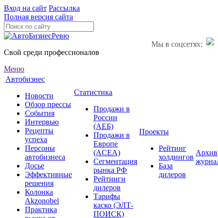
Вход на сайт
Рассылка
Полная версия сайта
Мы в соцсетях:
Свой среди профессионалов
Меню
Автобизнес
Статистика
Новости
Обзор прессы
Продажи в
События
России
Интервью
(АЕБ)
Рецепты
Проекты
Продажи в
успеха
Европе
Персоны
Рейтинг
(ACEA)
Архив
автобизнеса
холдингов
Сегментация
журна
Досье
База
рынка РФ
Эффективные
дилеров
Рейтинги
решения
дилеров
Колонка
Тарифы
Akzonobel
каско (ЭЛТ-
Практика
ПОИСК)