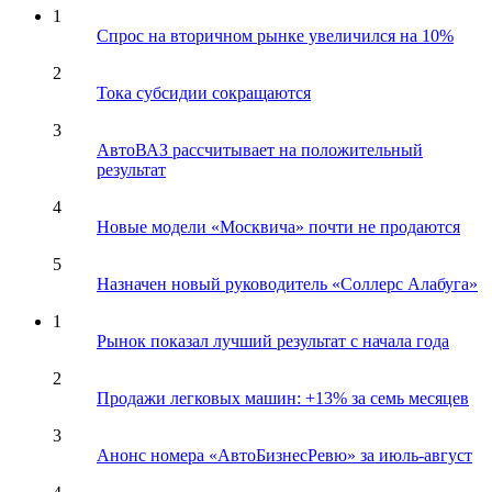
1
Спрос на вторичном рынке увеличился на 10%
2
Тока субсидии сокращаются
3
АвтоВАЗ рассчитывает на положительный
результат
4
Новые модели «Москвича» почти не продаются
5
Назначен новый руководитель «Соллерс Алабуга»
1
Рынок показал лучший результат с начала года
2
Продажи легковых машин: +13% за семь месяцев
3
Анонс номера «АвтоБизнесРевю» за июль-август