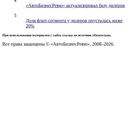
4
«АвтоБизнесРевю» актуализировал базу дилеров
5
Доля флит-сегмента у дилеров опустилась ниже
20%
При использовании материалов с сайта ссылка на источник обязательна.
Все права защищены © «АвтоБизнесРевю», 2008–2026.