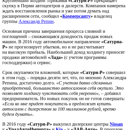
Крупнейший холдинг Прикамья
«Сатурн-Р»
прекращает
скупку в Перми автоцентров и дилерств. Компания намерена
ждать восстановления рынка и уже потом думать над
расширением сети, сообщил
«
Коммерсанту
»
владелец
группы
Александр Репин
.
Основная причина завершения процесса слияний и
поглощений – снижающаяся доходность продаж новых
машин. В 2016 году автомобильное направление
«Сатурна-
Р»
не прогнозирует убытков, но и не рассчитывает
на высокую прибыль. Наибольший доход холдингу приносят
продажи автомобилей
«Лада»
(с учетом программы
господдержки) и сервис.
Срок окупаемости вложений, которые
«Сатурн-Р»
совершил
в этом году, – порядка десяти лет, что, по мнению Александра
Репина, достаточно долго.
«С учетом давно сделанных
приобретений, большинство автосалонов себя окупило. Это
позволяет холдингу чувствовать себя уверенно»
, – добавил
предприниматель. Но новых покупок он не готов совершать:
«Если ко мне придет покупатель и предложит купить
автосалон с дилерством за 100 миллионов рублей, крепко
будем думать»
.
В 2016 году
«Сатурн-Р»
выкупил дилерские центры
Nissan
у
«УралАвтоИмпорта»
и
Kia
– у
«ДАВ-Авто»
. В прошлом