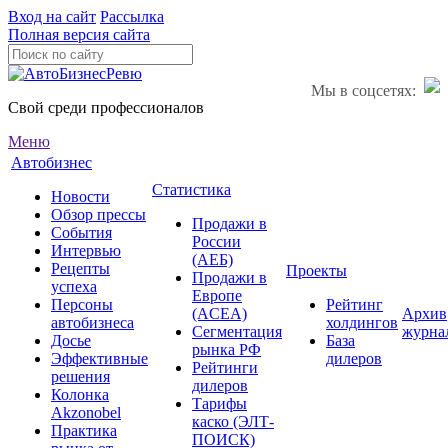
Вход на сайт
Рассылка
Полная версия сайта
Мы в соцсетях:
Свой среди профессионалов
Меню
Автобизнес
Статистика
Новости
Обзор прессы
Продажи в
События
России
Интервью
(АЕБ)
Рецепты
Проекты
Продажи в
успеха
Европе
Персоны
Рейтинг
(ACEA)
Архив
автобизнеса
холдингов
Сегментация
журна
Досье
База
рынка РФ
Эффективные
дилеров
Рейтинги
решения
дилеров
Колонка
Тарифы
Akzonobel
каско (ЭЛТ-
Практика
ПОИСК)