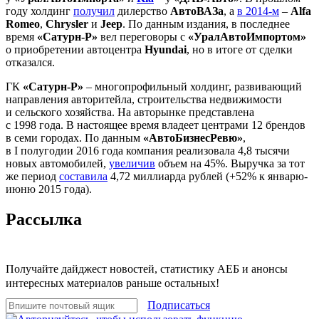
году холдинг
получил
дилерство
АвтоВАЗа
, а
в 2014-м
–
Alfa
Romeo
,
Chrysler
и
Jeep
. По данным издания, в последнее
время
«Сатурн-Р»
вел переговоры с
«УралАвтоИмпортом»
о приобретении автоцентра
Hyundai
, но в итоге от сделки
отказался.
ГК
«Сатурн-Р»
– многопрофильный холдинг, развивающий
направления авторитейла, строительства недвижимости
и сельского хозяйства. На авторынке представлена
с 1998 года. В настоящее время владеет центрами 12 брендов
в семи городах. По данным
«АвтоБизнесРевю»
,
в I полугодии 2016 года компания реализовала 4,8 тысячи
новых автомобилей,
увеличив
объем на 45%. Выручка за тот
же период
составила
4,72 миллиарда рублей (+52% к январю-
июню 2015 года).
Рассылка
Получайте дайджест новостей, статистику АЕБ и анонсы
интересных материалов раньше остальных!
Подписаться