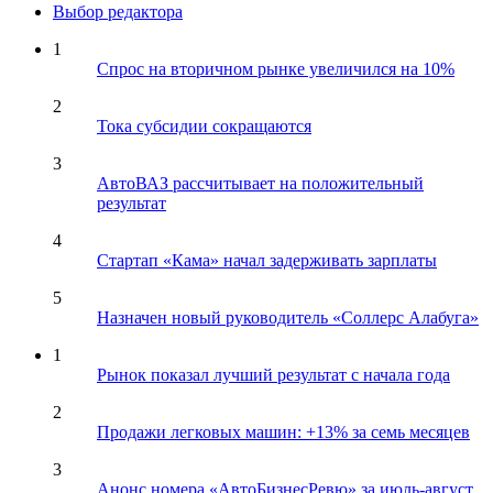
Выбор редактора
1
Спрос на вторичном рынке увеличился на 10%
2
Тока субсидии сокращаются
3
АвтоВАЗ рассчитывает на положительный
результат
4
Стартап «Кама» начал задерживать зарплаты
5
Назначен новый руководитель «Соллерс Алабуга»
1
Рынок показал лучший результат с начала года
2
Продажи легковых машин: +13% за семь месяцев
3
Анонс номера «АвтоБизнесРевю» за июль-август