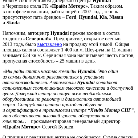
Новым собственником дилерского центра
Hyundai
в Череповце стала ГК
«Прайм Моторс»
. Таким образом,
в портфеле компании, работающей с 2007 года, теперь
присутствуют пять брендов –
Ford
,
Hyundai
,
Kia
,
Nissan
и
Skoda
.
Напомним, автоцентр
Hyundai
прежде входил в состав
холдинга
«Северный»
. Предприятие, открытое осенью
2013 года, было
выставлено
на продажу этой зимой. Общая
площадь салона составляет 1 400 кв.м. Шоу-рум на 11 машин
занимает 624 кв.м. Сервисная зона насчитывает шесть постов,
пропускная способность – 25 машин в день.
«Мы рады стать частью команды
Hyundai
. Это один
из самых динамично развивающихся и успешных
автопроизводителей. Автомобили
Hyundai
обладают
великолепным соотношением высокого качества и доступной
цены. Дилерский центр оснащен всем необходимым
оборудованием по ремонту и диагностики автомобилей
марки. Сотрудники центра проходят обучение
и сертификацию в тренинговом центре
“Хендэ Мотор СНГ”
,
что обеспечивает высокий уровень обслуживания
клиентов»
, – прокомментировал генеральный директор
«Прайм Моторс»
Сергей Бурцев.
О причинах реализации актива не сообщается. Сумма сделки