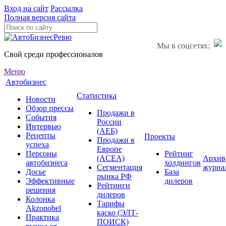
Вход на сайт
Рассылка
Полная версия сайта
Мы в соцсетях:
Свой среди профессионалов
Меню
Автобизнес
Статистика
Новости
Обзор прессы
Продажи в
События
России
Интервью
(АЕБ)
Рецепты
Проекты
Продажи в
успеха
Европе
Персоны
Рейтинг
(ACEA)
Архив
автобизнеса
холдингов
Сегментация
журна
Досье
База
рынка РФ
Эффективные
дилеров
Рейтинги
решения
дилеров
Колонка
Тарифы
Akzonobel
каско (ЭЛТ-
Практика
ПОИСК)