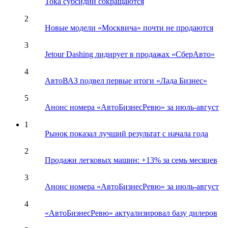
Тока субсидии сокращаются
2
Новые модели «Москвича» почти не продаются
3
Jetour Dashing лидирует в продажах «СберАвто»
4
АвтоВАЗ подвел первые итоги «Лада Бизнес»
5
Анонс номера «АвтоБизнесРевю» за июль-август
1
Рынок показал лучший результат с начала года
2
Продажи легковых машин: +13% за семь месяцев
3
Анонс номера «АвтоБизнесРевю» за июль-август
4
«АвтоБизнесРевю» актуализировал базу дилеров