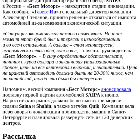
Официальный дистрибьютор иранского бренда
SAIPA
в России –
«Бест Моторс»
– находится в стадии ликвидации.
Как сообщил
«
Газете.Ru
»
генеральный директор компании
Александр Степанов, принято решение отказаться от импорта
автомобилей из-за изменения экономической ситуации.
«Ситуация экономическая немного поменялась. На тот
момент этот бренд был интересен в ценообразовании
и во всем остальном. А дальше – стал неинтересен,
экономически невыгоден, вот и все,
– пояснил руководитель
«Бест Моторс»
. –
В силу определенных обстоятельств,
начиная с курса доллара и заканчивая утилизационным
сбором, цены на все автомобили выросли, и значительно. Цена
на иранский автомобиль должна быть на 20-30% ниже, чем
на китайский, тогда это было бы интересно».
Напомним, весной компания
«Бест Моторс»
анонсировала
поставку первой партии автомобилей
SAIPA
к июню.
На российский рынок должны были выйти три модели –
седаны
Saina
и
Shahin
, а также хэтчбек
Quik
. Компания вела
переговоры о локализации производства машин в Санкт-
Петербурге и планировала развернуть сеть из 120 дилерских
центров.
Рассылка