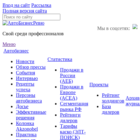
Вход на сайт
Рассылка
Полная версия сайта
Мы в соцсетях:
Свой среди профессионалов
Меню
Автобизнес
Статистика
Новости
Обзор прессы
Продажи в
События
России
Интервью
(АЕБ)
Рецепты
Проекты
Продажи в
успеха
Европе
Персоны
Рейтинг
(ACEA)
Архив
автобизнеса
холдингов
Сегментация
журна
Досье
База
рынка РФ
Эффективные
дилеров
Рейтинги
решения
дилеров
Колонка
Тарифы
Akzonobel
каско (ЭЛТ-
Практика
ПОИСК)