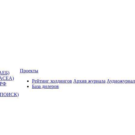
Проекты
АЕБ)
(ACEA)
Рейтинг холдингов
Архив журнала
Аудиожурнал
 РФ
База дилеров
Т-ПОИСК)