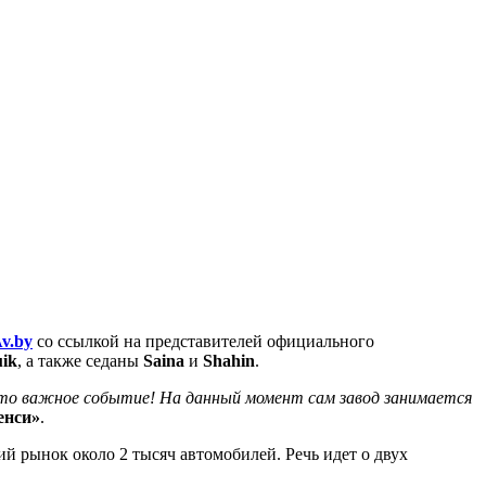
v.by
со ссылкой на представителей официального
ik
, а также седаны
Saina
и
Shahin
.
Это важное событие! На данный момент сам завод занимается
енси»
.
й рынок около 2 тысяч автомобилей. Речь идет о двух