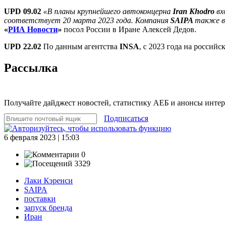
UPD 09.02
«В планы крупнейшего автоконцерна
Iran Khodro
вх
соответствует 20 марта 2023 года. Компания
SAIPA
также в
«
РИА Новости
»
посол России в Иране Алексей Дедов.
UPD 22.02
По данным агентства
INSA
, с 2023 года на россий
Рассылка
Получайте дайджест новостей, статистику АЕБ и анонсы инте
Подписаться
6 февраля 2023 | 15:03
0
3329
Лаки Кэренси
SAIPA
поставки
запуск бренда
Иран