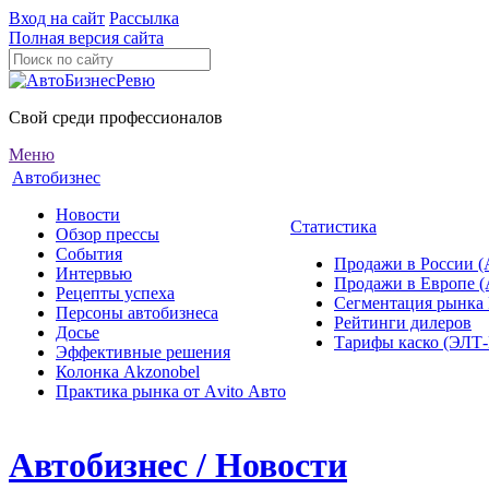
Вход на сайт
Рассылка
Полная версия сайта
Свой среди профессионалов
Меню
Автобизнес
Новости
Статистика
Обзор прессы
События
Продажи в России (
Интервью
Продажи в Европе 
Рецепты успеха
Сегментация рынка
Персоны автобизнеса
Рейтинги дилеров
Досье
Тарифы каско (ЭЛ
Эффективные решения
Колонка Akzonobel
Практика рынка от Аvito Авто
Автобизнес / Новости