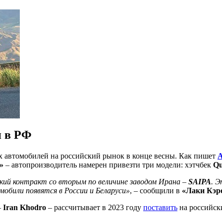
и в РФ
х автомобилей на российский рынок в конце весны. Как пишет
A
»
– автопроизводитель намерен привезти три модели: хэтчбек
Qu
ский контракт со вторым по величине заводом Ирана –
SAIPA
. 
обили появятся в России и Беларуси»
, – сообщили в
«Лаки Кэр
–
Iran Khodro
– рассчитывает в 2023 году
поставить
на российски