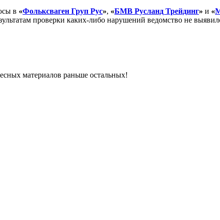
осы в
«
Фольксваген Груп Рус
»
,
«
БМВ Русланд Трейдинг
»
и
«
М
зультатам проверки каких-либо нарушений ведомство не выявил
ресных материалов раньше остальных!