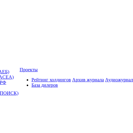
Проекты
АЕБ)
(ACEA)
Рейтинг холдингов
Архив журнала
Аудиожурнал
 РФ
База дилеров
Т-ПОИСК)