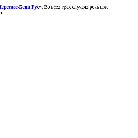
ерседес-Бенц Рус
»
. Во всех трех случаях речь шла
о.