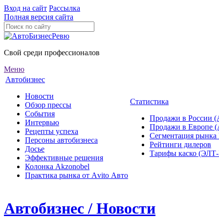
Вход на сайт
Рассылка
Полная версия сайта
Свой среди профессионалов
Меню
Автобизнес
Новости
Статистика
Обзор прессы
События
Продажи в России (
Интервью
Продажи в Европе 
Рецепты успеха
Сегментация рынка
Персоны автобизнеса
Рейтинги дилеров
Досье
Тарифы каско (ЭЛ
Эффективные решения
Колонка Akzonobel
Практика рынка от Аvito Авто
Автобизнес / Новости