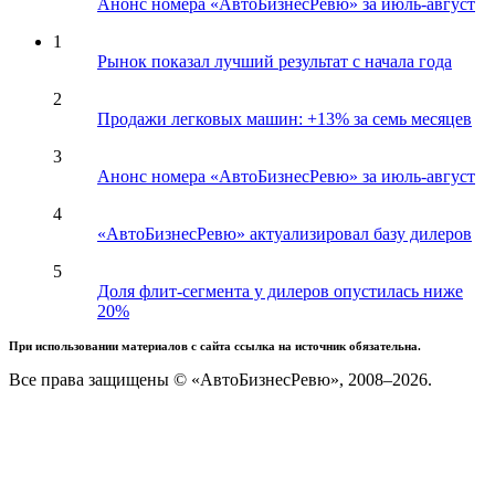
Анонс номера «АвтоБизнесРевю» за июль-август
1
Рынок показал лучший результат с начала года
2
Продажи легковых машин: +13% за семь месяцев
3
Анонс номера «АвтоБизнесРевю» за июль-август
4
«АвтоБизнесРевю» актуализировал базу дилеров
5
Доля флит-сегмента у дилеров опустилась ниже
20%
При использовании материалов с сайта ссылка на источник обязательна.
Все права защищены © «АвтоБизнесРевю», 2008–2026.