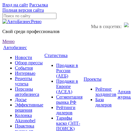
Вход на сайт
Рассылка
Полная версия сайта
Мы в соцсетях:
Свой среди профессионалов
Меню
Автобизнес
Статистика
Новости
Обзор прессы
Продажи в
События
России
Интервью
(АЕБ)
Рецепты
Проекты
Продажи в
успеха
Европе
Персоны
Рейтинг
(ACEA)
Архив
автобизнеса
холдингов
Сегментация
журна
Досье
База
рынка РФ
Эффективные
дилеров
Рейтинги
решения
дилеров
Колонка
Тарифы
Akzonobel
каско (ЭЛТ-
Практика
ПОИСК)