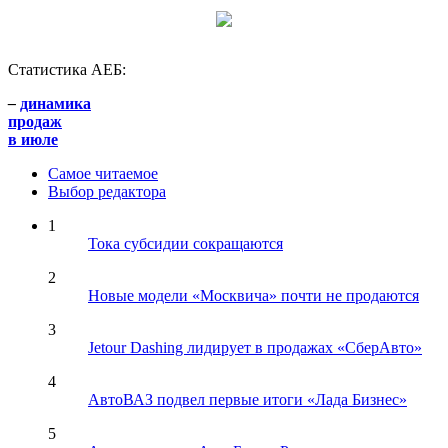
Статистика АЕБ:
–
динамика
продаж
в июле
Самое читаемое
Выбор редактора
1
Тока субсидии сокращаются
2
Новые модели «Москвича» почти не продаются
3
Jetour Dashing лидирует в продажах «СберАвто»
4
АвтоВАЗ подвел первые итоги «Лада Бизнес»
5