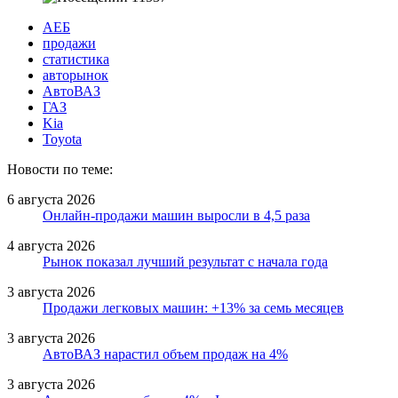
АЕБ
продажи
статистика
авторынок
АвтоВАЗ
ГАЗ
Kia
Toyota
Новости по теме:
6 августа 2026
Онлайн-продажи машин выросли в 4,5 раза
4 августа 2026
Рынок показал лучший результат с начала года
3 августа 2026
Продажи легковых машин: +13% за семь месяцев
3 августа 2026
АвтоВАЗ нарастил объем продаж на 4%
3 августа 2026