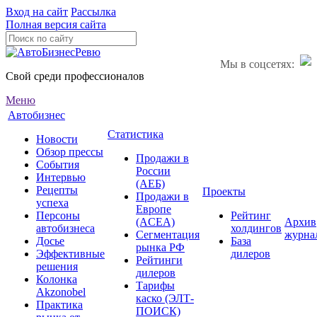
Вход на сайт
Рассылка
Полная версия сайта
Мы в соцсетях:
Свой среди профессионалов
Меню
Автобизнес
Статистика
Новости
Обзор прессы
Продажи в
События
России
Интервью
(АЕБ)
Рецепты
Проекты
Продажи в
успеха
Европе
Персоны
Рейтинг
(ACEA)
Архив
автобизнеса
холдингов
Сегментация
журна
Досье
База
рынка РФ
Эффективные
дилеров
Рейтинги
решения
дилеров
Колонка
Тарифы
Akzonobel
каско (ЭЛТ-
Практика
ПОИСК)