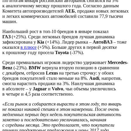
По итогам января российский авторынок снизился на 5%
к аналогичному месяцу прошлого года. Согласно данным
Комитета автопроизводителей
АЕБ
, продажи новых легковых
и легких коммерческих автомобилей составили 77,9 тысячи
машин.
Наибольший рост в топ-10 брендов в январе показал
ГАЗ
(+25%). Среди легковых брендов лучшая динамика
зафиксирована у
Kia
(+14%). Лидер рынка –
АвтоВАЗ
– тоже
оказался
в плюсе
(+5%). Больше других в первой десятке
к прошлому году просела
Toyota
(-37%).
Среди премиальных игроков лидерство удерживает
Mercedes-
Benz
(-23%).
BMW
вернула вторую позицию в сравнении
с декабрем, отбросив
Lexus
на третью строчку: у обоих
брендов покупателей стало меньше на 8%.
Audi
, напротив,
смогла нарастить продажи на 3%. Наилучшая динамика
в абсолюте – у
Jaguar
и
Volvo
, чьи объемы увеличились
в четыре и 4,5 раза соответственно.
«Если рынок и собирается вырасти в этом году, то январь
не показал никакой спешки в этом намерении. После очень
медленных первых двух недель покупательская активность
заметно и последовательно увеличивалась, начиная
с середины месяца. Это предполагает, что покупатели
приняли продуктовые предложения и цены 2017 года