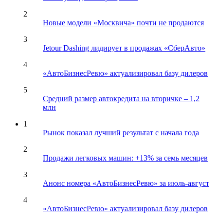
2
Новые модели «Москвича» почти не продаются
3
Jetour Dashing лидирует в продажах «СберАвто»
4
«АвтоБизнесРевю» актуализировал базу дилеров
5
Средний размер автокредита на вторичке – 1,2
млн
1
Рынок показал лучший результат с начала года
2
Продажи легковых машин: +13% за семь месяцев
3
Анонс номера «АвтоБизнесРевю» за июль-август
4
«АвтоБизнесРевю» актуализировал базу дилеров