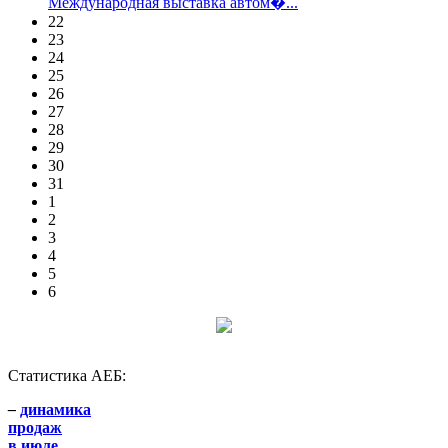
Международная выставка автом�...
22
23
24
25
26
27
28
29
30
31
1
2
3
4
5
6
Статистика АЕБ:
–
динамика
продаж
в июле