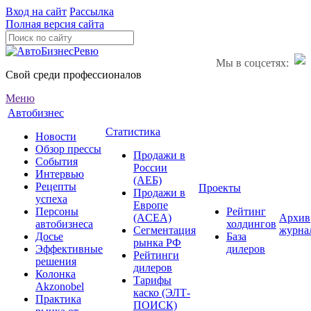
Вход на сайт
Рассылка
Полная версия сайта
Мы в соцсетях:
Свой среди профессионалов
Меню
Автобизнес
Статистика
Новости
Обзор прессы
Продажи в
События
России
Интервью
(АЕБ)
Рецепты
Проекты
Продажи в
успеха
Европе
Персоны
Рейтинг
(ACEA)
Архив
автобизнеса
холдингов
Сегментация
журна
Досье
База
рынка РФ
Эффективные
дилеров
Рейтинги
решения
дилеров
Колонка
Тарифы
Akzonobel
каско (ЭЛТ-
Практика
ПОИСК)