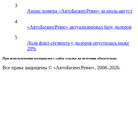
3
Анонс номера «АвтоБизнесРевю» за июль-август
4
«АвтоБизнесРевю» актуализировал базу дилеров
5
Доля флит-сегмента у дилеров опустилась ниже
20%
При использовании материалов с сайта ссылка на источник обязательна.
Все права защищены © «АвтоБизнесРевю», 2008–2026.