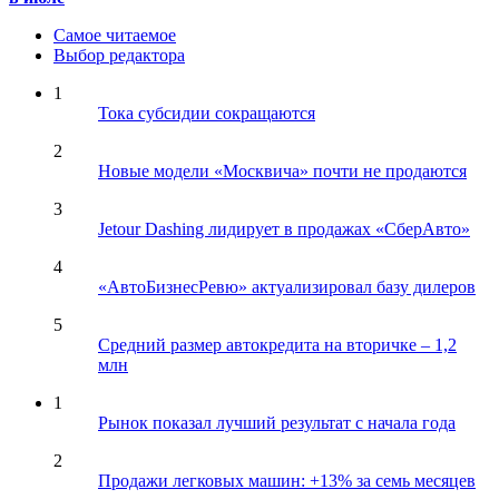
Самое читаемое
Выбор редактора
1
Тока субсидии сокращаются
2
Новые модели «Москвича» почти не продаются
3
Jetour Dashing лидирует в продажах «СберАвто»
4
«АвтоБизнесРевю» актуализировал базу дилеров
5
Средний размер автокредита на вторичке – 1,2
млн
1
Рынок показал лучший результат с начала года
2
Продажи легковых машин: +13% за семь месяцев