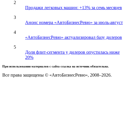
2
Продажи легковых машин: +13% за семь месяцев
3
Анонс номера «АвтоБизнесРевю» за июль-август
4
«АвтоБизнесРевю» актуализировал базу дилеров
5
Доля флит-сегмента у дилеров опустилась ниже
20%
При использовании материалов с сайта ссылка на источник обязательна.
Все права защищены © «АвтоБизнесРевю», 2008–2026.