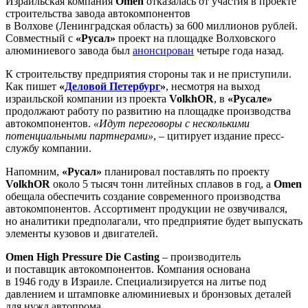
Израильская компания
Omen
отказалась от участия в проекте
строительства завода автокомпонентов
в Волхове (Ленинградская область) за 600 миллионов рублей.
Совместный с
«Русал»
проект на площадке Волховского
алюминиевого завода был
анонсирован
четыре года назад.
К строительству предприятия стороны так и не приступили.
Как пишет
«
Деловой Петербург
»
, несмотря на выход
израильской компании из проекта
VolkhOR
, в
«Русале»
продолжают работу по развитию на площадке производства
автокомпонентов.
«Идут переговоры с несколькими
потенциальными партнерами»
, – цитирует издание пресс-
службу компании.
Напомним,
«Русал»
планировал поставлять по проекту
VolkhOR
около 5 тысяч тонн литейных сплавов в год, а
Omen
обещала обеспечить создание современного производства
автокомпонентов. Ассортимент продукции не озвучивался,
но аналитики предполагали, что предприятие будет выпускать
элементы кузовов и двигателей.
Omen High Pressure Die Casting
– производитель
и поставщик автокомпонентов. Компания основана
в 1946 году в Израиле. Специализируется на литье под
давлением и штамповке алюминиевых и бронзовых деталей
для нужд автопрома.