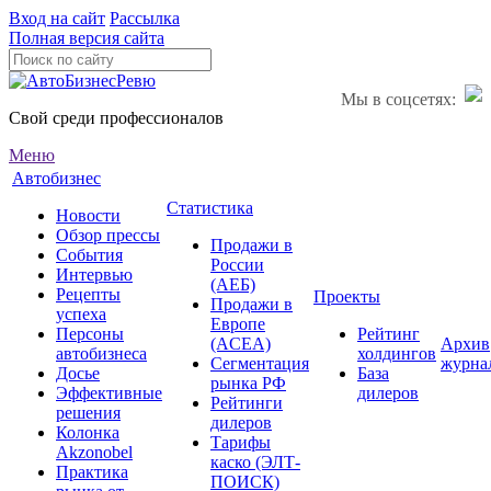
Вход на сайт
Рассылка
Полная версия сайта
Мы в соцсетях:
Свой среди профессионалов
Меню
Автобизнес
Статистика
Новости
Обзор прессы
Продажи в
События
России
Интервью
(АЕБ)
Рецепты
Проекты
Продажи в
успеха
Европе
Персоны
Рейтинг
(ACEA)
Архив
автобизнеса
холдингов
Сегментация
журна
Досье
База
рынка РФ
Эффективные
дилеров
Рейтинги
решения
дилеров
Колонка
Тарифы
Akzonobel
каско (ЭЛТ-
Практика
ПОИСК)