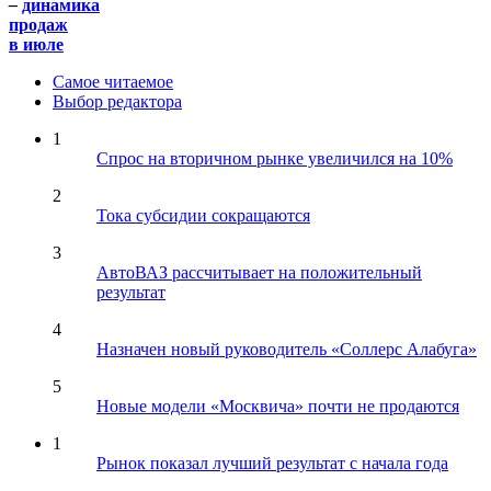
–
динамика
продаж
в июле
Самое читаемое
Выбор редактора
1
Спрос на вторичном рынке увеличился на 10%
2
Тока субсидии сокращаются
3
АвтоВАЗ рассчитывает на положительный
результат
4
Назначен новый руководитель «Соллерс Алабуга»
5
Новые модели «Москвича» почти не продаются
1
Рынок показал лучший результат с начала года