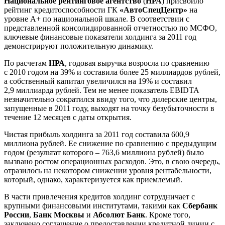
Национальное рейтинговое агентство
(
НРА
) присвоило
рейтинг кредитоспособности ГК
«АвтоСпецЦентр»
на
уровне А+ по национальной шкале. В соответствии с
представленной консолидированной отчетностью по МСФО,
ключевые финансовые показатели холдинга за 2011 год
демонстрируют положительную динамику.
По расчетам
НРА
, годовая выручка возросла по сравнению
с 2010 годом на 39% и составила более 25 миллиардов рублей,
а собственный капитал увеличился на 19% и составил
2,9 миллиарда рублей. Тем не менее показатель EBIDTA
незначительно сократился ввиду того, что дилерские центры,
запущенные в 2011 году, выходят на точку безубыточности в
течение 12 месяцев с даты открытия.
Чистая прибыль холдинга за 2011 год составила 600,9
миллиона рублей. Ее снижение по сравнению с предыдущим
годом (результат которого – 763,6 миллиона рублей) было
вызвано ростом операционных расходов. Это, в свою очередь,
отразилось на некотором снижении уровня рентабельности,
который, однако, характеризуется как приемлемый.
В части привлечения кредитов холдинг сотрудничает с
крупными финансовыми институтами, такими как
Сбербанк
России
,
Банк Москвы
и
Абсолют Банк
. Кроме того,
заключено соглашение о предоставлении кредитной линии с