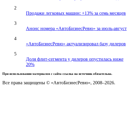
2
Продажи легковых машин: +13% за семь месяцев
3
Анонс номера «АвтоБизнесРевю» за июль-август
4
«АвтоБизнесРевю» актуализировал базу дилеров
5
Доля флит-сегмента у дилеров опустилась ниже
20%
При использовании материалов с сайта ссылка на источник обязательна.
Все права защищены © «АвтоБизнесРевю», 2008–2026.