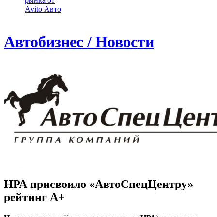
рынка от
Аvito Авто
Автобизнес / Новости
НРА присвоило «АвтоСпецЦентру»
рейтинг А+