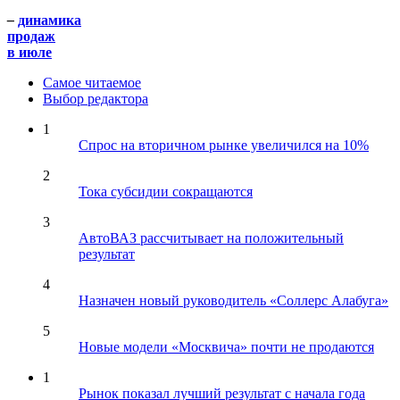
–
динамика
продаж
в июле
Самое читаемое
Выбор редактора
1
Спрос на вторичном рынке увеличился на 10%
2
Тока субсидии сокращаются
3
АвтоВАЗ рассчитывает на положительный
результат
4
Назначен новый руководитель «Соллерс Алабуга»
5
Новые модели «Москвича» почти не продаются
1
Рынок показал лучший результат с начала года