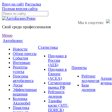
Вход на сайт
Рассылка
Полная версия сайта
Мы в соцсетях:
Свой среди профессионалов
Меню
Автобизнес
Статистика
Новости
Обзор прессы
Продажи в
События
России
Интервью
(АЕБ)
Рецепты
Проекты
Продажи в
успеха
Европе
Персоны
Рейтинг
(ACEA)
Архив
автобизнеса
холдингов
Сегментация
журна
Досье
База
рынка РФ
Эффективные
дилеров
Рейтинги
решения
дилеров
Колонка
Тарифы
Akzonobel
каско (ЭЛТ-
Практика
ПОИСК)