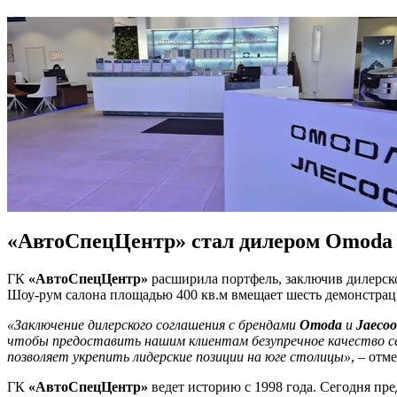
«АвтоСпецЦентр» стал дилером Omoda 
ГК
«АвтоСпецЦентр»
расширила портфель, заключив дилерск
Шоу-рум салона площадью 400 кв.м вмещает шесть демонстра
«Заключение дилерского соглашения с брендами
Omoda
и
Jaeco
чтобы предоставить нашим клиентам безупречное качество се
позволяет укрепить лидерские позиции на юге столицы»
, – от
ГК
«АвтоСпецЦентр»
ведет историю с 1998 года. Сегодня пр