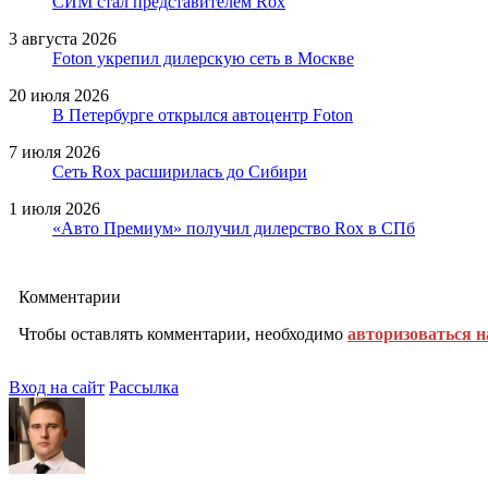
СИМ стал представителем Rox
3 августа 2026
Foton укрепил дилерскую сеть в Москве
20 июля 2026
В Петербурге открылся автоцентр Foton
7 июля 2026
Сеть Rox расширилась до Сибири
1 июля 2026
«Авто Премиум» получил дилерство Rox в СПб
Комментарии
Чтобы оставлять комментарии, необходимо
авторизоваться н
Вход на сайт
Рассылка