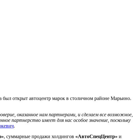
ва был открыт автоцентр марок в столичном районе Марьино.
верие, оказанное нам партнерами, и сделаем все возможное,
ое партнерство имеет для нас особое значение, поскольку
юкевич
.
ю»
, суммарные продажи холдингов
«АвтоСпецЦентр»
и