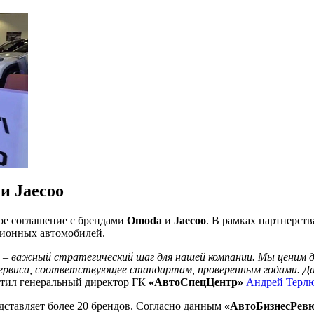
и Jaecoo
ое соглашение с брендами
Omoda
и
Jaecoo
. В рамках партнерст
ционных автомобилей.
o
– важный стратегический шаг для нашей компании. Мы ценим до
рвиса, соответствующее стандартам, проверенным годами. Данн
метил генеральный директор ГК
«АвтоСпецЦентр»
Андрей Терл
едставляет более 20 брендов. Согласно данным
«АвтоБизнесРев