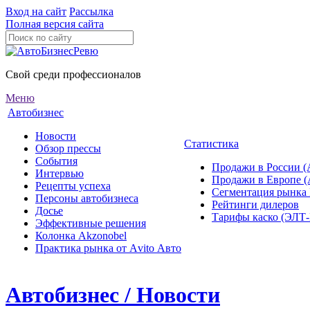
Вход на сайт
Рассылка
Полная версия сайта
Свой среди профессионалов
Меню
Автобизнес
Новости
Статистика
Обзор прессы
События
Продажи в России (
Интервью
Продажи в Европе 
Рецепты успеха
Сегментация рынка
Персоны автобизнеса
Рейтинги дилеров
Досье
Тарифы каско (ЭЛ
Эффективные решения
Колонка Akzonobel
Практика рынка от Аvito Авто
Автобизнес / Новости