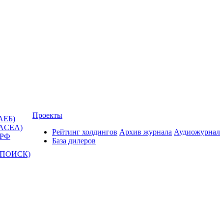
Проекты
АЕБ)
(ACEA)
Рейтинг холдингов
Архив журнала
Аудиожурнал
 РФ
База дилеров
Т-ПОИСК)