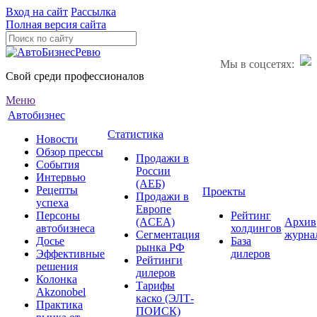
Вход на сайт
Рассылка
Полная версия сайта
Мы в соцсетях:
Свой среди профессионалов
Меню
Автобизнес
Статистика
Новости
Обзор прессы
Продажи в
События
России
Интервью
(АЕБ)
Рецепты
Проекты
Продажи в
успеха
Европе
Персоны
Рейтинг
(ACEA)
Архив
автобизнеса
холдингов
Сегментация
журна
Досье
База
рынка РФ
Эффективные
дилеров
Рейтинги
решения
дилеров
Колонка
Тарифы
Akzonobel
каско (ЭЛТ-
Практика
ПОИСК)