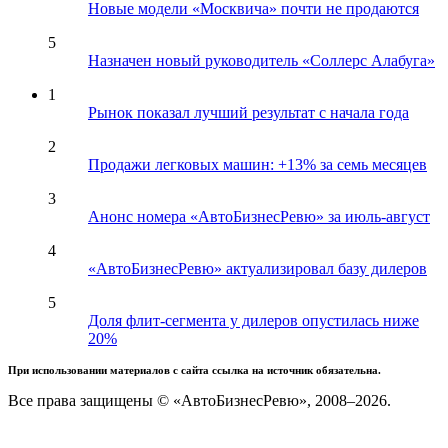
Новые модели «Москвича» почти не продаются
5
Назначен новый руководитель «Соллерс Алабуга»
1
Рынок показал лучший результат с начала года
2
Продажи легковых машин: +13% за семь месяцев
3
Анонс номера «АвтоБизнесРевю» за июль-август
4
«АвтоБизнесРевю» актуализировал базу дилеров
5
Доля флит-сегмента у дилеров опустилась ниже
20%
При использовании материалов с сайта ссылка на источник обязательна.
Все права защищены © «АвтоБизнесРевю», 2008–2026.