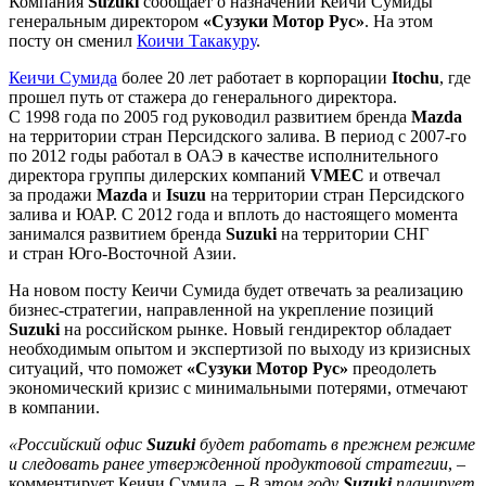
Компания
Suzuki
сообщает о назначении Кеичи Сумиды
генеральным директором
«Сузуки Мотор Рус»
. На этом
посту он сменил
Коичи Такакуру
.
Кеичи Сумида
более 20 лет работает в корпорации
Itochu
, где
прошел путь от стажера до генерального директора.
С 1998 года по 2005 год руководил развитием бренда
Mazda
на территории стран Персидского залива. В период с 2007-го
по 2012 годы работал в ОАЭ в качестве исполнительного
директора группы дилерских компаний
VMEC
и отвечал
за продажи
Mazda
и
Isuzu
на территории стран Персидского
залива и ЮАР. С 2012 года и вплоть до настоящего момента
занимался развитием бренда
Suzuki
на территории СНГ
и стран Юго-Восточной Азии.
На новом посту Кеичи Сумида будет отвечать за реализацию
бизнес-стратегии, направленной на укрепление позиций
Suzuki
на российском рынке. Новый гендиректор обладает
необходимым опытом и экспертизой по выходу из кризисных
ситуаций, что поможет
«Сузуки Мотор Рус»
преодолеть
экономический кризис с минимальными потерями, отмечают
в компании.
«Российский офис
Suzuki
будет работать в прежнем режиме
и следовать ранее утвержденной продуктовой стратегии
, –
комментирует Кеичи Сумида. –
В этом году
Suzuki
планирует