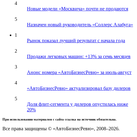
4
Новые модели «Москвича» почти не продаются
5
Назначен новый руководитель «Соллерс Алабуга»
1
Рынок показал лучший результат с начала года
2
Продажи легковых машин: +13% за семь месяцев
3
Анонс номера «АвтоБизнесРевю» за июль-август
4
«АвтоБизнесРевю» актуализировал базу дилеров
5
Доля флит-сегмента у дилеров опустилась ниже
20%
При использовании материалов с сайта ссылка на источник обязательна.
Все права защищены © «АвтоБизнесРевю», 2008–2026.