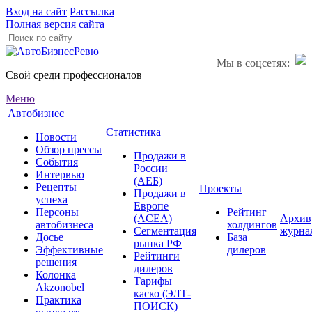
Вход на сайт
Рассылка
Полная версия сайта
Мы в соцсетях:
Свой среди профессионалов
Меню
Автобизнес
Статистика
Новости
Обзор прессы
Продажи в
События
России
Интервью
(АЕБ)
Рецепты
Проекты
Продажи в
успеха
Европе
Персоны
Рейтинг
(ACEA)
Архив
автобизнеса
холдингов
Сегментация
журна
Досье
База
рынка РФ
Эффективные
дилеров
Рейтинги
решения
дилеров
Колонка
Тарифы
Akzonobel
каско (ЭЛТ-
Практика
ПОИСК)