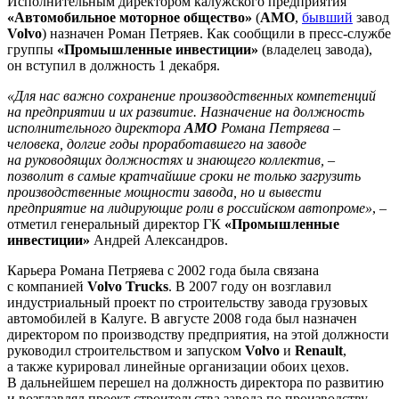
Исполнительным директором калужского предприятия
«Автомобильное моторное общество»
(
АМО
,
бывший
завод
Volvo
) назначен Роман Петряев. Как сообщили в пресс-службе
группы
«Промышленные инвестиции»
(владелец завода),
он вступил в должность 1 декабря.
«Для нас важно сохранение производственных компетенций
на предприятии и их развитие. Назначение на должность
исполнительного директора
АМО
Романа Петряева –
человека, долгие годы проработавшего на заводе
на руководящих должностях и знающего коллектив, –
позволит в самые кратчайшие сроки не только загрузить
производственные мощности завода, но и вывести
предприятие на лидирующие роли в российском автопроме»
, –
отметил генеральный директор ГК
«Промышленные
инвестиции»
Андрей Александров.
Карьера Романа Петряева с 2002 года была связана
с компанией
Volvo Trucks
. В 2007 году он возглавил
индустриальный проект по строительству завода грузовых
автомобилей в Калуге. В августе 2008 года был назначен
директором по производству предприятия, на этой должности
руководил строительством и запуском
Volvo
и
Renault
,
а также курировал линейные организации обоих цехов.
В дальнейшем перешел на должность директора по развитию
и возглавлял проект строительства завода по производству