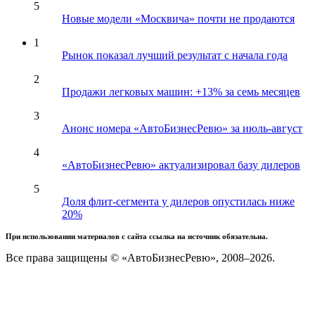
5
Новые модели «Москвича» почти не продаются
1
Рынок показал лучший результат с начала года
2
Продажи легковых машин: +13% за семь месяцев
3
Анонс номера «АвтоБизнесРевю» за июль-август
4
«АвтоБизнесРевю» актуализировал базу дилеров
5
Доля флит-сегмента у дилеров опустилась ниже
20%
При использовании материалов с сайта ссылка на источник обязательна.
Все права защищены © «АвтоБизнесРевю», 2008–2026.