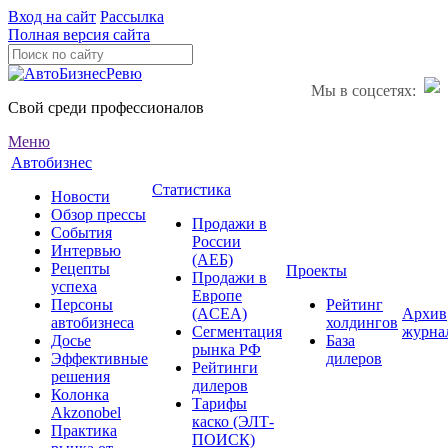
Вход на сайт
Рассылка
Полная версия сайта
Мы в соцсетях:
Свой среди профессионалов
Меню
Автобизнес
Статистика
Новости
Обзор прессы
Продажи в
События
России
Интервью
(АЕБ)
Рецепты
Проекты
Продажи в
успеха
Европе
Персоны
Рейтинг
(ACEA)
Архив
автобизнеса
холдингов
Сегментация
журна
Досье
База
рынка РФ
Эффективные
дилеров
Рейтинги
решения
дилеров
Колонка
Тарифы
Akzonobel
каско (ЭЛТ-
Практика
ПОИСК)