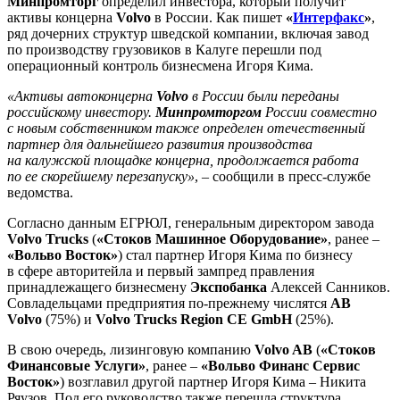
Минпромторг
определил инвестора, который получит
активы концерна
Volvo
в России. Как пишет
«
Интерфакс
»
,
ряд дочерних структур шведской компании, включая завод
по производству грузовиков в Калуге перешли под
операционный контроль бизнесмена Игоря Кима.
«Активы автоконцерна
Volvo
в России были переданы
российскому инвестору.
Минпромторгом
России совместно
с новым собственником также определен отечественный
партнер для дальнейшего развития производства
на калужской площадке концерна, продолжается работа
по ее скорейшему перезапуску»
, – сообщили в пресс-службе
ведомства.
Согласно данным ЕГРЮЛ, генеральным директором завода
Volvo Trucks
(
«Стоков Машинное Оборудование»
, ранее –
«Вольво Восток»
) стал партнер Игоря Кима по бизнесу
в сфере авторитейла и первый зампред правления
принадлежащего бизнесмену
Экспобанка
Алексей Санников.
Совладельцами предприятия по-прежнему числятся
AB
Volvo
(75%) и
Volvo Trucks Region CE GmbH
(25%).
В свою очередь, лизинговую компанию
Volvo AB
(
«Стоков
Финансовые Услуги»
, ранее –
«Вольво Финанс Сервис
Восток»
) возглавил другой партнер Игоря Кима – Никита
Ряузов. Под его руководство также перешла структура