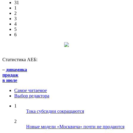
31
1
2
3
4
5
6
Статистика АЕБ:
–
динамика
продаж
в июле
Самое читаемое
Выбор редактора
1
Тока субсидии сокращаются
2
Новые модели «Москвича» почти не продаются