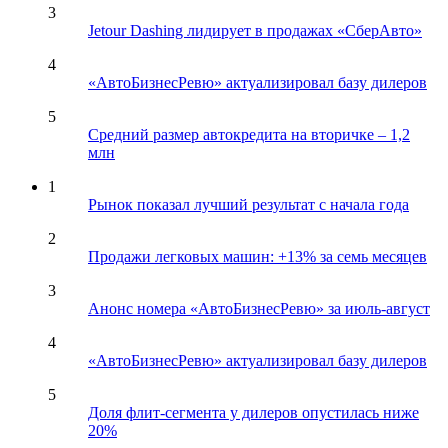
3
Jetour Dashing лидирует в продажах «СберАвто»
4
«АвтоБизнесРевю» актуализировал базу дилеров
5
Средний размер автокредита на вторичке – 1,2
млн
1
Рынок показал лучший результат с начала года
2
Продажи легковых машин: +13% за семь месяцев
3
Анонс номера «АвтоБизнесРевю» за июль-август
4
«АвтоБизнесРевю» актуализировал базу дилеров
5
Доля флит-сегмента у дилеров опустилась ниже
20%