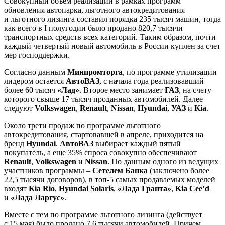
Совокупный объем реализации в рамках программ
обновления автопарка, льготного автокредитования
и льготного лизинга составил порядка 235 тысяч машин, тогда
как всего в I полугодии было продано 820,7 тысячи
транспортных средств всех категорий. Таким образом, почти
каждый четвертый новый автомобиль в России куплен за счет
мер господдержки.
Согласно данным
Минпромторга
, по программе утилизации
лидером остается
АвтоВАЗ
, с начала года реализовавший
более 60 тысяч
«Лад»
. Второе место занимает
ГАЗ
, на счету
которого свыше 17 тысяч проданных автомобилей. Далее
следуют
Volkswagen
,
Renault
,
Nissan
,
Hyundai
,
УАЗ
и
Kia
.
Около трети продаж по программе льготного
автокредитования, стартовавшей в апреле, приходится на
бренд
Hyundai
.
АвтоВАЗ
выбирает каждый пятый
покупатель, а еще 35% спроса совокупно обеспечивают
Renault
,
Volkswagen
и
Nissan
. По данным одного из ведущих
участников программы –
Сетелем Банка
(заключено более
22,5 тысячи договоров), в топ-5 самых продаваемых моделей
входят
Kia Rio
,
Hyundai Solaris
,
«Лада Гранта»
,
Kia Cee’d
и
«Лада Ларгус»
.
Вместе с тем по программе льготного лизинга (действует
с 15 мая) было продано 7,6 тысячи автомобилей. Причем