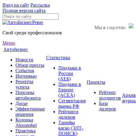
Вход на сайт
Рассылка
Полная версия сайта
Мы в соцсетях:
Свой среди профессионалов
Меню
Автобизнес
Статистика
Новости
Обзор прессы
Продажи в
События
России
Интервью
(АЕБ)
Рецепты
Проекты
Продажи в
успеха
Европе
Персоны
Рейтинг
(ACEA)
Архив
автобизнеса
холдингов
Сегментация
журна
Досье
База
рынка РФ
Эффективные
дилеров
Рейтинги
решения
дилеров
Колонка
Тарифы
Akzonobel
каско (ЭЛТ-
Практика
ПОИСК)