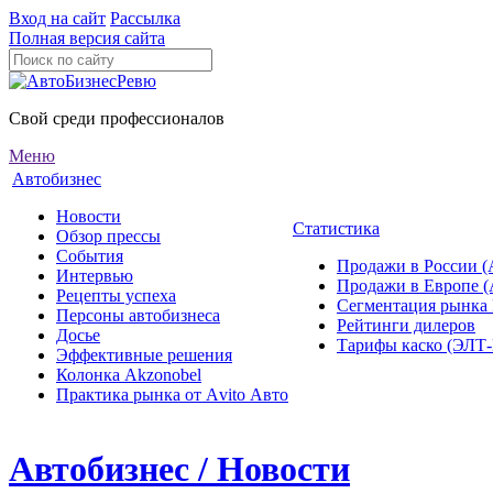
Вход на сайт
Рассылка
Полная версия сайта
Свой среди профессионалов
Меню
Автобизнес
Новости
Статистика
Обзор прессы
События
Продажи в России (
Интервью
Продажи в Европе 
Рецепты успеха
Сегментация рынка
Персоны автобизнеса
Рейтинги дилеров
Досье
Тарифы каско (ЭЛ
Эффективные решения
Колонка Akzonobel
Практика рынка от Аvito Авто
Автобизнес / Новости