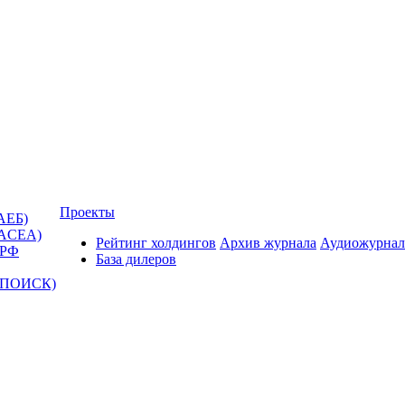
Проекты
АЕБ)
(ACEA)
Рейтинг холдингов
Архив журнала
Аудиожурнал
 РФ
База дилеров
Т-ПОИСК)