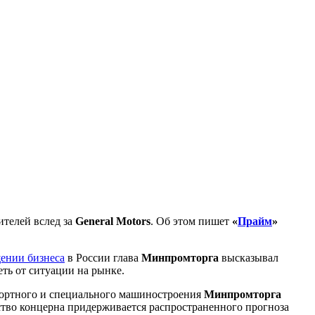
телей вслед за
General Motors
. Об этом пишет
«
Прайм
»
ении бизнеса
в России глава
Минпромторга
высказывал
еть от ситуации на рынке.
спортного и специального машиностроения
Минпромторга
ство концерна придерживается распространенного прогноза