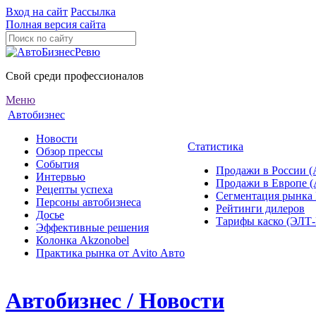
Вход на сайт
Рассылка
Полная версия сайта
Свой среди профессионалов
Меню
Автобизнес
Новости
Статистика
Обзор прессы
События
Продажи в России (
Интервью
Продажи в Европе 
Рецепты успеха
Сегментация рынка
Персоны автобизнеса
Рейтинги дилеров
Досье
Тарифы каско (ЭЛ
Эффективные решения
Колонка Akzonobel
Практика рынка от Аvito Авто
Автобизнес / Новости