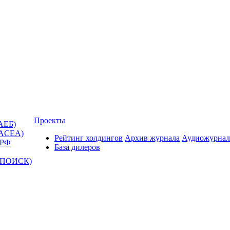
Проекты
АЕБ)
(ACEA)
Рейтинг холдингов
Архив журнала
Аудиожурнал
 РФ
База дилеров
Т-ПОИСК)