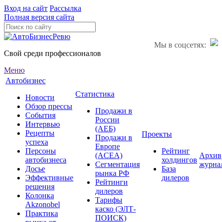
Вход на сайт
Рассылка
Полная версия сайта
Мы в соцсетях:
Свой среди профессионалов
Меню
Автобизнес
Статистика
Новости
Обзор прессы
Продажи в
События
России
Интервью
(АЕБ)
Рецепты
Проекты
Продажи в
успеха
Европе
Персоны
Рейтинг
(ACEA)
Архив
автобизнеса
холдингов
Сегментация
журна
Досье
База
рынка РФ
Эффективные
дилеров
Рейтинги
решения
дилеров
Колонка
Тарифы
Akzonobel
каско (ЭЛТ-
Практика
ПОИСК)