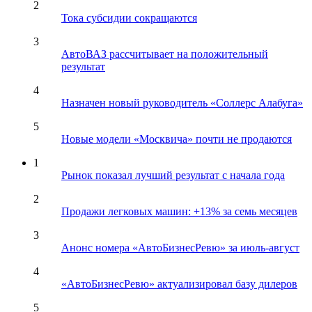
2
Тока субсидии сокращаются
3
АвтоВАЗ рассчитывает на положительный
результат
4
Назначен новый руководитель «Соллерс Алабуга»
5
Новые модели «Москвича» почти не продаются
1
Рынок показал лучший результат с начала года
2
Продажи легковых машин: +13% за семь месяцев
3
Анонс номера «АвтоБизнесРевю» за июль-август
4
«АвтоБизнесРевю» актуализировал базу дилеров
5