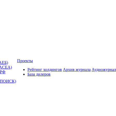
Проекты
АЕБ)
(ACEA)
Рейтинг холдингов
Архив журнала
Аудиожурнал
 РФ
База дилеров
Т-ПОИСК)