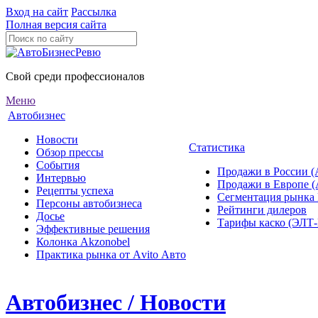
Вход на сайт
Рассылка
Полная версия сайта
Свой среди профессионалов
Меню
Автобизнес
Новости
Статистика
Обзор прессы
События
Продажи в России (
Интервью
Продажи в Европе 
Рецепты успеха
Сегментация рынка
Персоны автобизнеса
Рейтинги дилеров
Досье
Тарифы каско (ЭЛ
Эффективные решения
Колонка Akzonobel
Практика рынка от Аvito Авто
Автобизнес / Новости