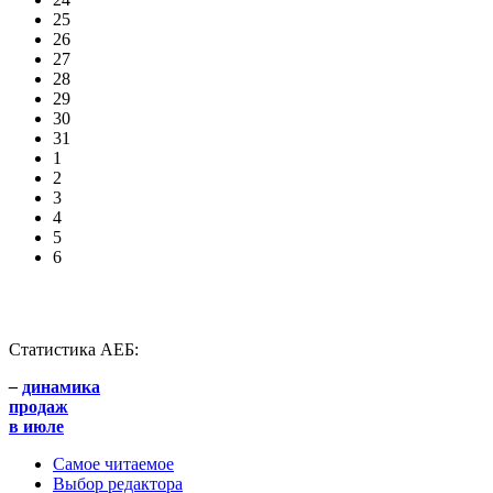
25
26
27
28
29
30
31
1
2
3
4
5
6
Статистика АЕБ:
–
динамика
продаж
в июле
Самое читаемое
Выбор редактора