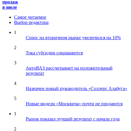
продаж
в июле
Самое читаемое
Выбор редактора
1
Спрос на вторичном рынке увеличился на 10%
2
Тока субсидии сокращаются
3
АвтоВАЗ рассчитывает на положительный
результат
4
Назначен новый руководитель «Соллерс Алабуга»
5
Новые модели «Москвича» почти не продаются
1
Рынок показал лучший результат с начала года
2