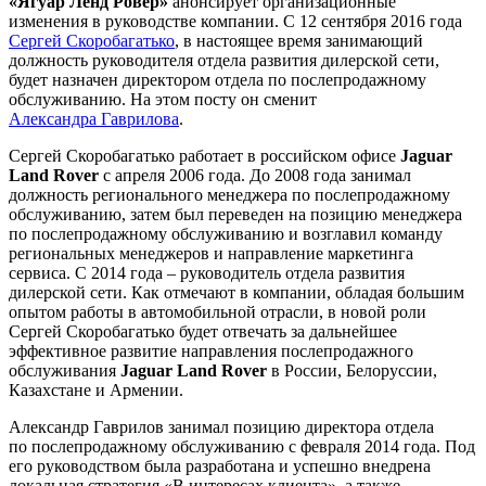
«Ягуар Ленд Ровер»
анонсирует организационные
изменения в руководстве компании. С 12 сентября 2016 года
Сергей Скоробагатько
, в настоящее время занимающий
должность руководителя отдела развития дилерской сети,
будет назначен директором отдела по послепродажному
обслуживанию. На этом посту он сменит
Александра Гаврилова
.
Сергей Скоробагатько работает в российском офисе
Jaguar
Land Rover
с апреля 2006 года. До 2008 года занимал
должность регионального менеджера по послепродажному
обслуживанию, затем был переведен на позицию менеджера
по послепродажному обслуживанию и возглавил команду
региональных менеджеров и направление маркетинга
сервиса. С 2014 года – руководитель отдела развития
дилерской сети. Как отмечают в компании, обладая большим
опытом работы в автомобильной отрасли, в новой роли
Сергей Скоробагатько будет отвечать за дальнейшее
эффективное развитие направления послепродажного
обслуживания
Jaguar Land Rover
в России, Белоруссии,
Казахстане и Армении.
Александр Гаврилов занимал позицию директора отдела
по послепродажному обслуживанию с февраля 2014 года. Под
его руководством была разработана и успешно внедрена
локальная стратегия «В интересах клиента», а также