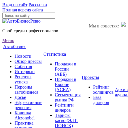
Вход на сайт
Рассылка
Полная версия сайта
Мы в соцсетях:
Свой среди профессионалов
Меню
Автобизнес
Статистика
Новости
Обзор прессы
Продажи в
События
России
Интервью
(АЕБ)
Рецепты
Проекты
Продажи в
успеха
Европе
Персоны
Рейтинг
(ACEA)
Архив
автобизнеса
холдингов
Сегментация
журна
Досье
База
рынка РФ
Эффективные
дилеров
Рейтинги
решения
дилеров
Колонка
Тарифы
Akzonobel
каско (ЭЛТ-
Практика
ПОИСК)