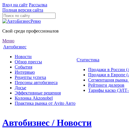
Вход на сайт
Рассылка
Полная версия сайта
Свой среди профессионалов
Меню
Автобизнес
Новости
Статистика
Обзор прессы
События
Продажи в России (
Интервью
Продажи в Европе 
Рецепты успеха
Сегментация рынка
Персоны автобизнеса
Рейтинги дилеров
Досье
Тарифы каско (ЭЛ
Эффективные решения
Колонка Akzonobel
Практика рынка от Аvito Авто
Автобизнес / Новости