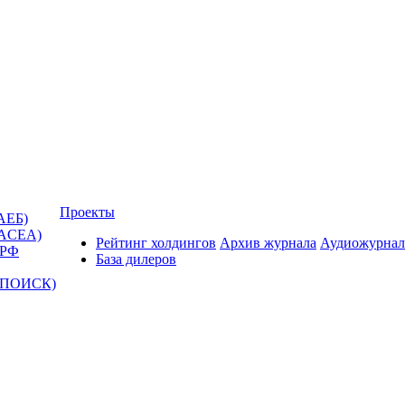
Проекты
АЕБ)
(ACEA)
Рейтинг холдингов
Архив журнала
Аудиожурнал
 РФ
База дилеров
Т-ПОИСК)