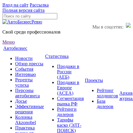
Вход на сайт
Рассылка
Полная версия сайта
Мы в соцсетях:
Свой среди профессионалов
Меню
Автобизнес
Статистика
Новости
Обзор прессы
Продажи в
События
России
Интервью
(АЕБ)
Рецепты
Проекты
Продажи в
успеха
Европе
Персоны
Рейтинг
(ACEA)
Архив
автобизнеса
холдингов
Сегментация
журна
Досье
База
рынка РФ
Эффективные
дилеров
Рейтинги
решения
дилеров
Колонка
Тарифы
Akzonobel
каско (ЭЛТ-
Практика
ПОИСК)