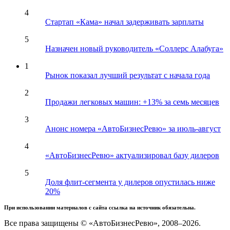
4
Стартап «Кама» начал задерживать зарплаты
5
Назначен новый руководитель «Соллерс Алабуга»
1
Рынок показал лучший результат с начала года
2
Продажи легковых машин: +13% за семь месяцев
3
Анонс номера «АвтоБизнесРевю» за июль-август
4
«АвтоБизнесРевю» актуализировал базу дилеров
5
Доля флит-сегмента у дилеров опустилась ниже
20%
При использовании материалов с сайта ссылка на источник обязательна.
Все права защищены © «АвтоБизнесРевю», 2008–2026.