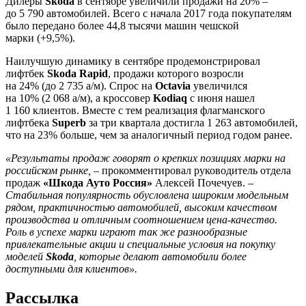
Дилеры
Skoda
в сентябре увеличили продажи на 20% –
до 5 790 автомобилей. Всего с начала 2017 года покупателям
было передано более 44,8 тысячи машин чешской
марки (+9,5%).
Наилучшую динамику в сентябре продемонстрировал
лифтбек
Skoda Rapid
, продажи которого возросли
на 24% (до 2 735 а/м). Спрос на
Octavia
увеличился
на 10% (2 068 а/м), а кроссовер
Kodiaq
с июня нашел
1 160 клиентов. Вместе с тем реализация флагманского
лифтбека
Superb
за три квартала достигла 1 263 автомобилей,
что на 23% больше, чем за аналогичный период годом ранее.
«Результаты продаж говорят о крепких позициях марки на
российском рынке,
– прокомментировал руководитель отдела
продаж
«Шкода Ауто Россия»
Алексей Почечуев. –
Стабильная популярность обусловлена широким модельным
рядом, практичностью автомобилей, высоким качеством
производства и отличным соотношением цена-качество.
Роль в успехе марки играют так же разнообразные
привлекательные акции и специальные условия на покупку
моделей
Skoda
, которые делают автомобили более
доступными для клиентов».
Рассылка