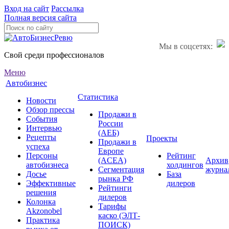
Вход на сайт
Рассылка
Полная версия сайта
Мы в соцсетях:
Свой среди профессионалов
Меню
Автобизнес
Статистика
Новости
Обзор прессы
Продажи в
События
России
Интервью
(АЕБ)
Рецепты
Проекты
Продажи в
успеха
Европе
Персоны
Рейтинг
(ACEA)
Архив
автобизнеса
холдингов
Сегментация
журна
Досье
База
рынка РФ
Эффективные
дилеров
Рейтинги
решения
дилеров
Колонка
Тарифы
Akzonobel
каско (ЭЛТ-
Практика
ПОИСК)