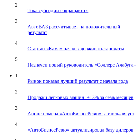
2
Тока субсидии сокращаются
3
АвтоВАЗ рассчитывает на положительный
результат
4
Стартап «Кама» начал задерживать зарплаты
5
Назначен новый руководитель «Соллерс Алабуга»
1
Рынок показал лучший результат с начала года
2
Продажи легковых машин: +13% за семь месяцев
3
Анонс номера «АвтоБизнесРевю» за июль-август
4
«АвтоБизнесРевю» актуализировал базу дилеров