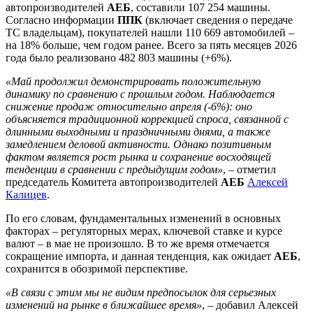
автопроизводителей
АЕБ
, составили 107 254 машины.
Согласно информации
ППК
(включает сведения о передаче
ТС владельцам), покупателей нашли 110 669 автомобилей –
на 18% больше, чем годом ранее. Всего за пять месяцев 2026
года было реализовано 482 803 машины (+6%).
«Май продолжил демонстрировать положительную
динамику по сравнению с прошлым годом. Наблюдается
снижение продаж относительно апреля (-6%): оно
объясняется традиционной коррекцией спроса, связанной с
длинными выходными и праздничными днями, а также
замедлением деловой активности. Однако позитивным
фактом является рост рынка и сохранение восходящей
тенденции в сравнении с предыдущим годом»
, – отметил
председатель Комитета автопроизводителей
АЕБ
Алексей
Калицев
.
По его словам, фундаментальных изменений в основных
факторах – регуляторных мерах, ключевой ставке и курсе
валют – в мае не произошло. В то же время отмечается
сокращение импорта, и данная тенденция, как ожидает
АЕБ
,
сохранится в обозримой перспективе.
«В связи с этим мы не видим предпосылок для серьезных
изменений на рынке в ближайшее время»
, – добавил Алексей