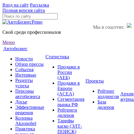
Вход на сайт
Рассылка
Полная версия сайта
Мы в соцсетях:
Свой среди профессионалов
Меню
Автобизнес
Статистика
Новости
Обзор прессы
Продажи в
События
России
Интервью
(АЕБ)
Рецепты
Проекты
Продажи в
успеха
Европе
Персоны
Рейтинг
(ACEA)
Архив
автобизнеса
холдингов
Сегментация
журна
Досье
База
рынка РФ
Эффективные
дилеров
Рейтинги
решения
дилеров
Колонка
Тарифы
Akzonobel
каско (ЭЛТ-
Практика
ПОИСК)