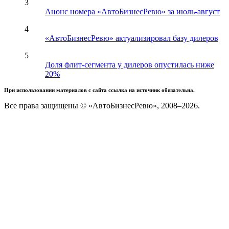
3
Анонс номера «АвтоБизнесРевю» за июль-август
4
«АвтоБизнесРевю» актуализировал базу дилеров
5
Доля флит-сегмента у дилеров опустилась ниже
20%
При использовании материалов с сайта ссылка на источник обязательна.
Все права защищены © «АвтоБизнесРевю», 2008–2026.