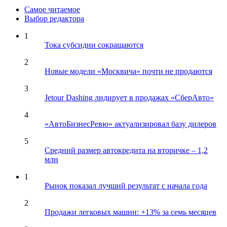
Самое читаемое
Выбор редактора
1
Тока субсидии сокращаются
2
Новые модели «Москвича» почти не продаются
3
Jetour Dashing лидирует в продажах «СберАвто»
4
«АвтоБизнесРевю» актуализировал базу дилеров
5
Средний размер автокредита на вторичке – 1,2
млн
1
Рынок показал лучший результат с начала года
2
Продажи легковых машин: +13% за семь месяцев