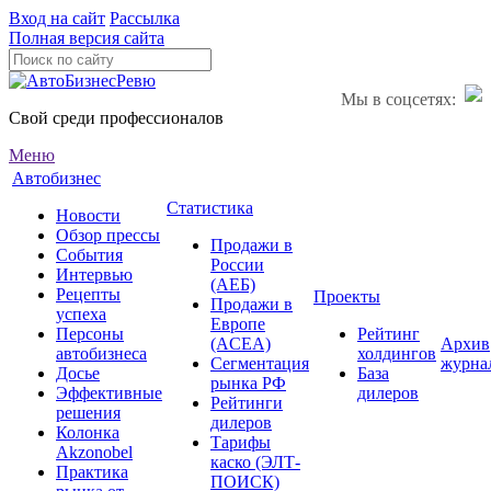
Вход на сайт
Рассылка
Полная версия сайта
Мы в соцсетях:
Свой среди профессионалов
Меню
Автобизнес
Статистика
Новости
Обзор прессы
Продажи в
События
России
Интервью
(АЕБ)
Рецепты
Проекты
Продажи в
успеха
Европе
Персоны
Рейтинг
(ACEA)
Архив
автобизнеса
холдингов
Сегментация
журна
Досье
База
рынка РФ
Эффективные
дилеров
Рейтинги
решения
дилеров
Колонка
Тарифы
Akzonobel
каско (ЭЛТ-
Практика
ПОИСК)