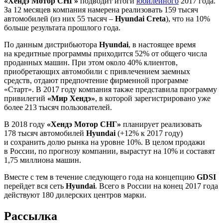
«Хендэ Мотор СНГ»
подводит итоги
юбилейного
2017 года.
За 12 месяцев компания намерена реализовать 159 тысяч
автомобилей (из них 55 тысяч –
Hyundai Creta
), что на 10%
больше результата прошлого года.
По данным дистрибьютора
Hyundai
, в настоящее время
на кредитные программы приходится 52% от общего числа
проданных машин. При этом около 40% клиентов,
приобретающих автомобили с привлечением заемных
средств, отдают предпочтение фирменной программе
«Старт». В 2017 году компания также представила программу
привилегий
«Мир Хендэ»
, в которой зарегистрировано уже
более 213 тысяч пользователей.
В 2018 году
«Хендэ Мотор СНГ»
планирует реализовать
178 тысяч автомобилей
Hyundai
(+12% к 2017 году)
и сохранить долю рынка на уровне 10%. В целом продажи
в России, по прогнозу компании, вырастут на 10% и составят
1,75 миллиона машин.
Вместе с тем в течение следующего года на концепцию
GDSI
перейдет вся сеть
Hyundai
. Всего в России на конец 2017 года
действуют 180 дилерских центров марки.
Рассылка