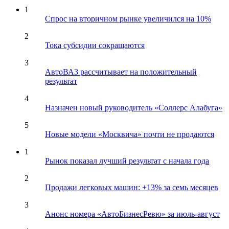
1
Спрос на вторичном рынке увеличился на 10%
2
Тока субсидии сокращаются
3
АвтоВАЗ рассчитывает на положительный
результат
4
Назначен новый руководитель «Соллерс Алабуга»
5
Новые модели «Москвича» почти не продаются
1
Рынок показал лучший результат с начала года
2
Продажи легковых машин: +13% за семь месяцев
3
Анонс номера «АвтоБизнесРевю» за июль-август