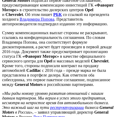
General Motors
подписал первое пакетное соглашение,
предусматривающее компенсацию инвестиций ГК
«Фаворит
Моторс»
в строительство дилерских центров
Opel
и
Chevrolet
. Об этом пишет
РБК
со ссылкой на президента
холдинга
Владимира Попова
. Представитель
автопроизводителя подтвердил изданию эту информацию.
Сумму компенсационных выплат стороны не раскрывают,
ссылаясь на конфиденциальность соглашения. По словам
Владимира Попова, она соответствует формуле
дисконтирования, а расчет будет произведен в первой декаде
2016 года. Документ также предусматривает пролонгацию
статуса ГК
«Фаворит Моторс»
в качестве официального
сервисного центра для
Opel
и массовых моделей
Chevrolet
.
Кроме того, стороны подписали контракт на продажу
автомобилей
Cadillac
с 2016 года – прежде марка не была
представлена в портфеле дилера. Как отметили оба
собеседника, это первое пакетное соглашение, подписанное
между
General Motors
и российскими партнерами.
«Мы рады новому уровню развития отношений с нашим
давним партнером. Мы верим в успех этого предприятия,
несмотря на непростое время для автомобильного бизнеса.
Это важный шаг на пути
реструктуризации
бизнеса
General
Motors
в России»
, – заявил управляющий директор
General
Motors
в России
Лука Патриньяни
.