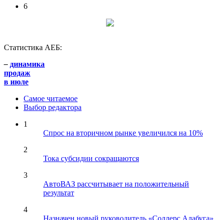
6
Статистика АЕБ:
–
динамика
продаж
в июле
Самое читаемое
Выбор редактора
1
Спрос на вторичном рынке увеличился на 10%
2
Тока субсидии сокращаются
3
АвтоВАЗ рассчитывает на положительный
результат
4
Назначен новый руководитель «Соллерс Алабуга»