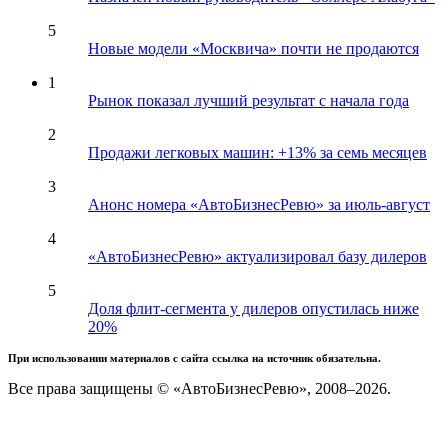
5
Новые модели «Москвича» почти не продаются
1
Рынок показал лучший результат с начала года
2
Продажи легковых машин: +13% за семь месяцев
3
Анонс номера «АвтоБизнесРевю» за июль-август
4
«АвтоБизнесРевю» актуализировал базу дилеров
5
Доля флит-сегмента у дилеров опустилась ниже
20%
При использовании материалов с сайта ссылка на источник обязательна.
Все права защищены © «АвтоБизнесРевю», 2008–2026.