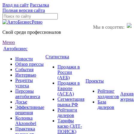
Вход на сайт
Рассылка
Полная версия сайта
Мы в соцсетях:
Свой среди профессионалов
Меню
Автобизнес
Статистика
Новости
Обзор прессы
Продажи в
События
России
Интервью
(АЕБ)
Рецепты
Проекты
Продажи в
успеха
Европе
Персоны
Рейтинг
(ACEA)
Архив
автобизнеса
холдингов
Сегментация
журна
Досье
База
рынка РФ
Эффективные
дилеров
Рейтинги
решения
дилеров
Колонка
Тарифы
Akzonobel
каско (ЭЛТ-
Практика
ПОИСК)