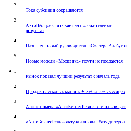
2
Тока субсидии сокращаются
3
АвтоВАЗ рассчитывает на положительный
результат
4
Назначен новый руководитель «Соллерс Алабуга»
5
Новые модели «Москвича» почти не продаются
1
Рынок показал лучший результат с начала года
2
Продажи легковых машин: +13% за семь месяцев
3
Анонс номера «АвтоБизнесРевю» за июль-август
4
«АвтоБизнесРевю» актуализировал базу дилеров