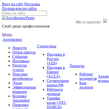
Вход на сайт
Рассылка
Полная версия сайта
Мы в соцсетях:
Свой среди профессионалов
Меню
Автобизнес
Статистика
Новости
Обзор прессы
Продажи в
События
России
Интервью
(АЕБ)
Рецепты
Проекты
Продажи в
успеха
Европе
Персоны
Рейтинг
(ACEA)
Архив
автобизнеса
холдингов
Сегментация
журна
Досье
База
рынка РФ
Эффективные
дилеров
Рейтинги
решения
дилеров
Колонка
Тарифы
Akzonobel
каско (ЭЛТ-
Практика
ПОИСК)