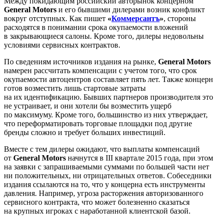
Между покидающим российский авторынок концерном
General Motors
и его бывшими дилерами возник конфликт
вокруг отступных. Как пишет
«
Коммерсантъ
»
, стороны
расходятся в понимании срока окупаемости вложений
в закрывающиеся салоны. Кроме того, дилеры недовольны
условиями сервисных контрактов.
По сведениям источников издания на рынке,
General Motors
намерен рассчитать компенсации с учетом того, что срок
окупаемости автоцентров составляет пять лет. Также концерн
готов возместить лишь стартовые затраты
на их идентификацию. Бывших партнеров производителя это
не устраивает, и они хотели бы возместить ущерб
по максимуму. Кроме того, большинство из них утверждает,
что переформатировать торговые площадки под другие
бренды сложно и требует больших инвестиций.
Вместе с тем дилеры ожидают, что выплаты компенсаций
от
General Motors
начнутся в III квартале 2015 года, при этом
на заявки с запрашиваемыми суммами по большей части нет
ни положительных, ни отрицательных ответов. Собеседники
издания ссылаются на то, что у концерна есть инструменты
давления. Например, угроза расторжения авторизованного
сервисного контракта, что может болезненно сказаться
на крупных игроках с наработанной клиентской базой.