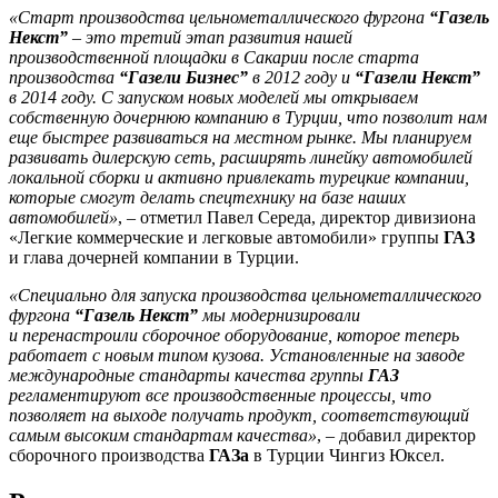
«Старт производства цельнометаллического фургона
“Газель
Некст”
– это третий этап развития нашей
производственной площадки в Сакарии после старта
производства
“Газели Бизнес”
в 2012 году и
“Газели Некст”
в 2014 году. С запуском новых моделей мы открываем
собственную дочернюю компанию в Турции, что позволит нам
еще быстрее развиваться на местном рынке. Мы планируем
развивать дилерскую сеть, расширять линейку автомобилей
локальной сборки и активно привлекать турецкие компании,
которые смогут делать спецтехнику на базе наших
автомобилей»
, – отметил Павел Середа, директор дивизиона
«Легкие коммерческие и легковые автомобили» группы
ГАЗ
и глава дочерней компании в Турции.
«Специально для запуска производства цельнометаллического
фургона
“Газель Некст”
мы модернизировали
и перенастроили сборочное оборудование, которое теперь
работает с новым типом кузова. Установленные на заводе
международные стандарты качества группы
ГАЗ
регламентируют все производственные процессы, что
позволяет на выходе получать продукт, соответствующий
самым высоким стандартам качества»
, – добавил директор
сборочного производства
ГАЗа
в Турции Чингиз Юксел.