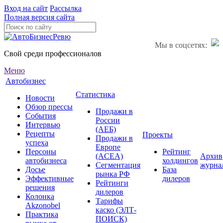
Вход на сайт
Рассылка
Полная версия сайта
Мы в соцсетях:
Свой среди профессионалов
Меню
Автобизнес
Статистика
Новости
Обзор прессы
Продажи в
События
России
Интервью
(АЕБ)
Рецепты
Проекты
Продажи в
успеха
Европе
Персоны
Рейтинг
(ACEA)
Архив
автобизнеса
холдингов
Сегментация
журна
Досье
База
рынка РФ
Эффективные
дилеров
Рейтинги
решения
дилеров
Колонка
Тарифы
Akzonobel
каско (ЭЛТ-
Практика
ПОИСК)