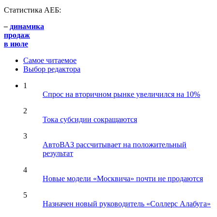
Статистика АЕБ:
–
динамика
продаж
в июле
Самое читаемое
Выбор редактора
1
Спрос на вторичном рынке увеличился на 10%
2
Тока субсидии сокращаются
3
АвтоВАЗ рассчитывает на положительный
результат
4
Новые модели «Москвича» почти не продаются
5
Назначен новый руководитель «Соллерс Алабуга»