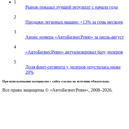
1
Рынок показал лучший результат с начала года
2
Продажи легковых машин: +13% за семь месяцев
3
Анонс номера «АвтоБизнесРевю» за июль-август
4
«АвтоБизнесРевю» актуализировал базу дилеров
5
Доля флит-сегмента у дилеров опустилась ниже
20%
При использовании материалов с сайта ссылка на источник обязательна.
Все права защищены © «АвтоБизнесРевю», 2008–2026.