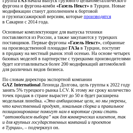
Группа
ГАЗ
начала выпуск грузового цельнометаллического
фургона и фургона-комби
«Газель Некст»
в Турции. Новые
модификации станут дополнением к бортовой
и грузопассажирской версиям, которые
производятся
в Сакарии с 2014 года.
Основные комплектующие для выпуска техники
поставляются из России, а также закупаются у турецких
поставщиков. Первые фургоны
«Газель Некст»
, собранные
на производственной площадке
ГАЗа
в Турции, поступят
в продажу на местный рынок этой осенью. На основе четырех
базовых моделей в партнерстве с турецкими производителями
будет изготавливаться более 200 модификаций автомобилей
для различных видов бизнеса.
По словам директора экспортной компании
GAZ International
Леонида Долгова, цель группы к 2022 году
занять 5% турецкого рынка LCV. К этому же сроку количество
точек продаж в стране вырастет до 50 и будет расширена
модельная линейка.
«Это амбициозные цели, но мы уверены,
что качественный продукт, локальная сборка и правильное
позиционирование помогут нам в короткие сроки стать
“автомобилем выбора” как для коммерческих клиентов, так
и для крупных государственных компаний и проектов
в Турции»
, – подчеркнул он.