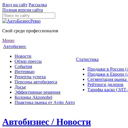
Вход на сайт
Рассылка
Полная версия сайта
Свой среди профессионалов
Меню
Автобизнес
Новости
Статистика
Обзор прессы
События
Продажи в России (
Интервью
Продажи в Европе 
Рецепты успеха
Сегментация рынка
Персоны автобизнеса
Рейтинги дилеров
Досье
Тарифы каско (ЭЛ
Эффективные решения
Колонка Akzonobel
Практика рынка от Аvito Авто
Автобизнес / Новости