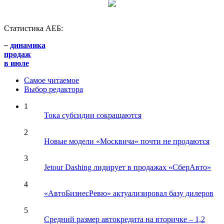
Статистика АЕБ:
–
динамика
продаж
в июле
Самое читаемое
Выбор редактора
1
Тока субсидии сокращаются
2
Новые модели «Москвича» почти не продаются
3
Jetour Dashing лидирует в продажах «СберАвто»
4
«АвтоБизнесРевю» актуализировал базу дилеров
5
Средний размер автокредита на вторичке – 1,2