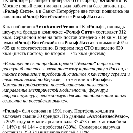
ГК
«Рольф»
расширяет дилерскую сеть бренда
«Эволют»
. В
Москве новый салон марки начал работу на базе автоцентра
«Рольф Сити»
, а в Санкт-Петербурге две точки появились на
локациях
«Рольф Витебский»
и
«Рольф Лахта»
.
Как сообщили
«АвтоБизнесРевю»
в ГК
«Рольф»
, площадь
шоу-рума бренда в комплексе
«Рольф Сити»
составляет 312
кв.м. Сервисной зоне на пять постов отведено 734 кв.м. Шоу-
румы
«Рольф Витебский»
и
«Рольф Лахта»
занимают 407 и
495 кв.м соответственно. В первом под СТО выделено 639
кв.м (шесть постов), во втором – 745 кв.м (восемь).
«Расширение сети продаж бренда
“Эволют”
отражает
растущий интерес к электрическому транспорту в России, а
также повышение требований клиентов к качеству сервиса и
технологической поддержке,
– отметили в
«Рольфе»
. –
Компания продолжает последовательно развивать
направление электрической мобильности, формируя
инфраструктуру, необходимую для масштабирования этого
сегмента на российском рынке».
«Рольф»
был основан в 1991 году. Портфель холдинга
включает свыше 30 брендов. По данным
«АвтоБизнесРевю»
,
в 2025 году компания реализовала 37 473 новых автомобиля
(+14%) и 44 144 – с пробегом (-30%). Суммарная выручка
составила 253,24 миллиарда рублей (-11%).