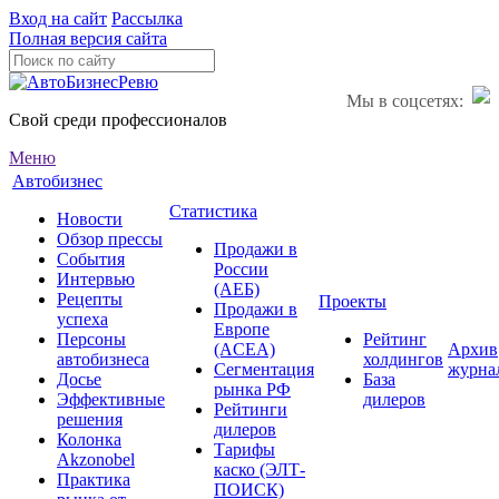
Вход на сайт
Рассылка
Полная версия сайта
Мы в соцсетях:
Свой среди профессионалов
Меню
Автобизнес
Статистика
Новости
Обзор прессы
Продажи в
События
России
Интервью
(АЕБ)
Рецепты
Проекты
Продажи в
успеха
Европе
Персоны
Рейтинг
(ACEA)
Архив
автобизнеса
холдингов
Сегментация
журна
Досье
База
рынка РФ
Эффективные
дилеров
Рейтинги
решения
дилеров
Колонка
Тарифы
Akzonobel
каско (ЭЛТ-
Практика
ПОИСК)