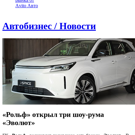
рынка от
Аvito Авто
Автобизнес / Новости
«Рольф» открыл три шоу-рума
«Эволют»