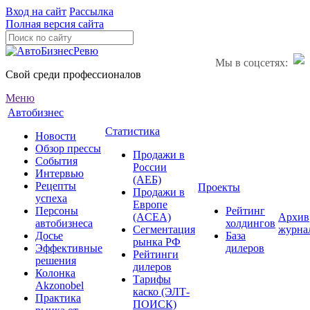
Вход на сайт
Рассылка
Полная версия сайта
Мы в соцсетях:
Свой среди профессионалов
Меню
Автобизнес
Статистика
Новости
Обзор прессы
Продажи в
События
России
Интервью
(АЕБ)
Рецепты
Проекты
Продажи в
успеха
Европе
Персоны
Рейтинг
(ACEA)
Архив
автобизнеса
холдингов
Сегментация
журна
Досье
База
рынка РФ
Эффективные
дилеров
Рейтинги
решения
дилеров
Колонка
Тарифы
Akzonobel
каско (ЭЛТ-
Практика
ПОИСК)