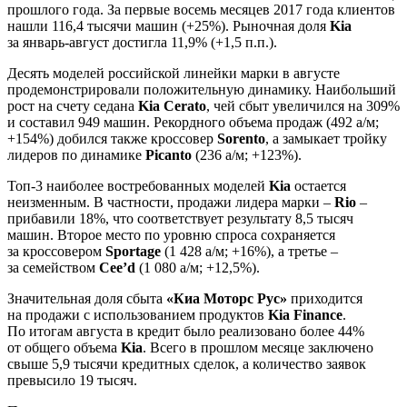
прошлого года. За первые восемь месяцев 2017 года клиентов
нашли 116,4 тысячи машин (+25%). Рыночная доля
Kia
за январь-август достигла 11,9% (+1,5 п.п.).
Десять моделей российской линейки марки в августе
продемонстрировали положительную динамику. Наибольший
рост на счету седана
Kia Cerato
, чей сбыт увеличился на 309%
и составил 949 машин. Рекордного объема продаж (492 а/м;
+154%) добился также кроссовер
Sorento
, а замыкает тройку
лидеров по динамике
Picanto
(236 а/м; +123%).
Топ-3 наиболее востребованных моделей
Kia
остается
неизменным. В частности, продажи лидера марки –
Rio
–
прибавили 18%, что соответствует результату 8,5 тысяч
машин. Второе место по уровню спроса сохраняется
за кроссовером
Sportage
(1 428 а/м; +16%), а третье –
за семейством
Сee’d
(1 080 а/м; +12,5%).
Значительная доля сбыта
«Киа Моторс Рус»
приходится
на продажи с использованием продуктов
Kia Finance
.
По итогам августа в кредит было реализовано более 44%
от общего объема
Kia
. Всего в прошлом месяце заключено
свыше 5,9 тысячи кредитных сделок, а количество заявок
превысило 19 тысяч.