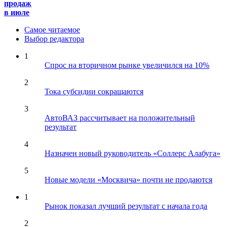
продаж
в июле
Самое читаемое
Выбор редактора
1
Спрос на вторичном рынке увеличился на 10%
2
Тока субсидии сокращаются
3
АвтоВАЗ рассчитывает на положительный
результат
4
Назначен новый руководитель «Соллерс Алабуга»
5
Новые модели «Москвича» почти не продаются
1
Рынок показал лучший результат с начала года
2