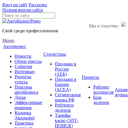
Вход на сайт
Рассылка
Полная версия сайта
Мы в соцсетях:
Свой среди профессионалов
Меню
Автобизнес
Статистика
Новости
Обзор прессы
Продажи в
События
России
Интервью
(АЕБ)
Рецепты
Проекты
Продажи в
успеха
Европе
Персоны
Рейтинг
(ACEA)
Архив
автобизнеса
холдингов
Сегментация
журна
Досье
База
рынка РФ
Эффективные
дилеров
Рейтинги
решения
дилеров
Колонка
Тарифы
Akzonobel
каско (ЭЛТ-
Практика
ПОИСК)