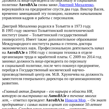
Должность вице-президента по персоналу и социальной
политике
АвтоВАЗа
снова занял
Дмитрий Михаленко
,
вернувшийся на предприятие спустя два года. Виктор Васев,
временно замещавший эту позицию, назначен начальником
управления кадров и работы с персоналом.
Дмитрий Михаленко родился в Тольятти в 1973 году.
В 1995 году окончил Тольяттинский политехнический
институт (ныне – Тольяттинский государственный
университет). Имеет также дополнительное образование
Международного института рынка и степень доктора
экономических наук. Профессиональную деятельность начал
на
АвтоВАЗе
в 1994 году с позиции техника в отделе
организации труда и заработной платы. С 2009 по 2014 год
занимал должность вице-президента по персоналу
и социальной политике, после чего покинул предприятие,
перейдя в Государственный космический научно-
производственный центр им. М.В. Хруничева на должность
заместителя генерального директора по организационному
развитию.
«Главный актив Дмитрия
–
его карьера в области HR,
которую он выстраивал на
АвтоВАЗе
в течение многих
лет,
– отметил президент
АвтоВАЗа
Николя Мор
. –
Он знает
предприятие с самых низов и ценит его огромное 50-летнее
наследие. Сегодня наша основная цель
–
сохранить