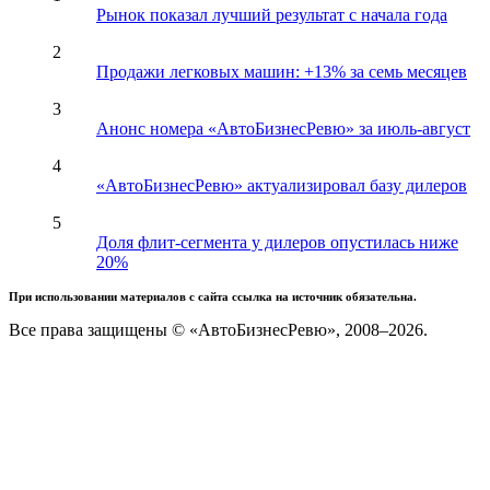
Рынок показал лучший результат с начала года
2
Продажи легковых машин: +13% за семь месяцев
3
Анонс номера «АвтоБизнесРевю» за июль-август
4
«АвтоБизнесРевю» актуализировал базу дилеров
5
Доля флит-сегмента у дилеров опустилась ниже
20%
При использовании материалов с сайта ссылка на источник обязательна.
Все права защищены © «АвтоБизнесРевю», 2008–2026.