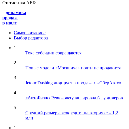
Статистика АЕБ:
–
динамика
продаж
в июле
Самое читаемое
Выбор редактора
1
Тока субсидии сокращаются
2
Новые модели «Москвича» почти не продаются
3
Jetour Dashing лидирует в продажах «СберАвто»
4
«АвтоБизнесРевю» актуализировал базу дилеров
5
Средний размер автокредита на вторичке – 1,2
млн
1