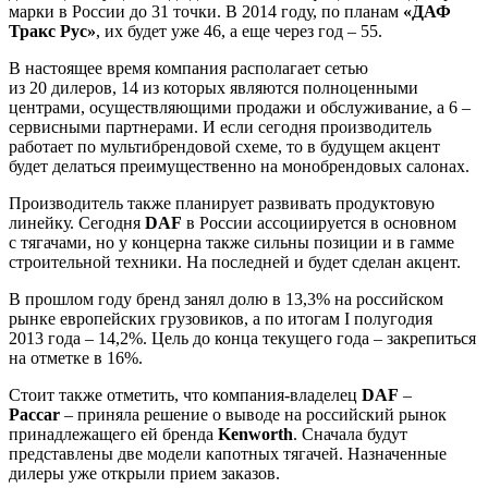
марки в России до 31 точки. В 2014 году, по планам
«ДАФ
Тракс Рус»
, их будет уже 46, а еще через год – 55.
В настоящее время компания располагает сетью
из 20 дилеров, 14 из которых являются полноценными
центрами, осуществляющими продажи и обслуживание, а 6 –
сервисными партнерами. И если сегодня производитель
работает по мультибрендовой схеме, то в будущем акцент
будет делаться преимущественно на монобрендовых салонах.
Производитель также планирует развивать продуктовую
линейку. Сегодня
DAF
в России ассоциируется в основном
с тягачами, но у концерна также сильны позиции и в гамме
строительной техники. На последней и будет сделан акцент.
В прошлом году бренд занял долю в 13,3% на российском
рынке европейских грузовиков, а по итогам I полугодия
2013 года – 14,2%. Цель до конца текущего года – закрепиться
на отметке в 16%.
Стоит также отметить, что компания-владелец
DAF
–
Paccar
– приняла решение о выводе на российский рынок
принадлежащего ей бренда
Kenworth
. Сначала будут
представлены две модели капотных тягачей. Назначенные
дилеры уже открыли прием заказов.