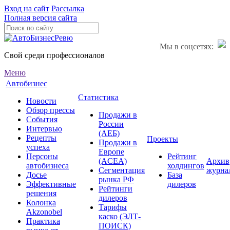
Вход на сайт
Рассылка
Полная версия сайта
Мы в соцсетях:
Свой среди профессионалов
Меню
Автобизнес
Статистика
Новости
Обзор прессы
Продажи в
События
России
Интервью
(АЕБ)
Рецепты
Проекты
Продажи в
успеха
Европе
Персоны
Рейтинг
(ACEA)
Архив
автобизнеса
холдингов
Сегментация
журна
Досье
База
рынка РФ
Эффективные
дилеров
Рейтинги
решения
дилеров
Колонка
Тарифы
Akzonobel
каско (ЭЛТ-
Практика
ПОИСК)