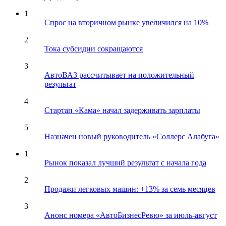
1
Спрос на вторичном рынке увеличился на 10%
2
Тока субсидии сокращаются
3
АвтоВАЗ рассчитывает на положительный
результат
4
Стартап «Кама» начал задерживать зарплаты
5
Назначен новый руководитель «Соллерс Алабуга»
1
Рынок показал лучший результат с начала года
2
Продажи легковых машин: +13% за семь месяцев
3
Анонс номера «АвтоБизнесРевю» за июль-август