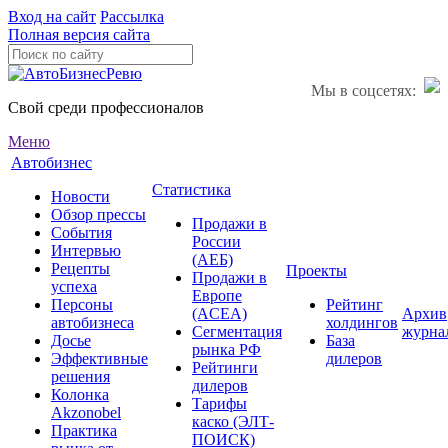
Вход на сайт
Рассылка
Полная версия сайта
Мы в соцсетях:
Свой среди профессионалов
Меню
Автобизнес
Статистика
Новости
Обзор прессы
Продажи в
События
России
Интервью
(АЕБ)
Рецепты
Проекты
Продажи в
успеха
Европе
Персоны
Рейтинг
(ACEA)
Архив
автобизнеса
холдингов
Сегментация
журна
Досье
База
рынка РФ
Эффективные
дилеров
Рейтинги
решения
дилеров
Колонка
Тарифы
Akzonobel
каско (ЭЛТ-
Практика
ПОИСК)