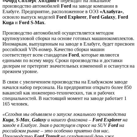
«Форд Соллерс Холдинг»
переходит на локальное
производство автомобилей
Ford
на заводе компании в
Елабуге. Предприятие, расположенное в ОЭЗ
«Алабуга»
,
освоило выпуск моделей
Ford Explorer
,
Ford Galaxy
,
Ford
Kuga
и
Ford S-Max
.
Производство автомобилей осуществляется методом
крупноузловой сборки на основе готовых машинокомплектов.
Иномаркам, выпущенным на заводе в Елабуге, будет присвоен
российский VIN-номер. Качество сборки машин
соответствует всем стандартам
Ford
, которые являются
едиными по всему миру. Сроки производства и доставки
дилерам не претерпят значительных изменений и останутся на
прежнем уровне.
В связи с увеличением производства на Елабужском заводе
начался набор персонала. На предприятии открыто более 850
вакансий как инженерно-технических, так и рабочих
специальностей. В настоящий момент на заводе работает 1
165 человек.
«Сегодня мы объявляем о запуске локального производства
Kuga
,
S-Max
,
Galaxy
и нашего флагмана –
Ford Explorer
на
заводе в Елабуге. Зная о растущем спросе на SUV
Ford
на
российском рынке – это особенно приятно для нас.
Производство
Ford Transit
на сегодняшний день уже