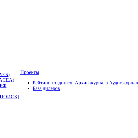
Проекты
АЕБ)
(ACEA)
Рейтинг холдингов
Архив журнала
Аудиожурнал
 РФ
База дилеров
Т-ПОИСК)