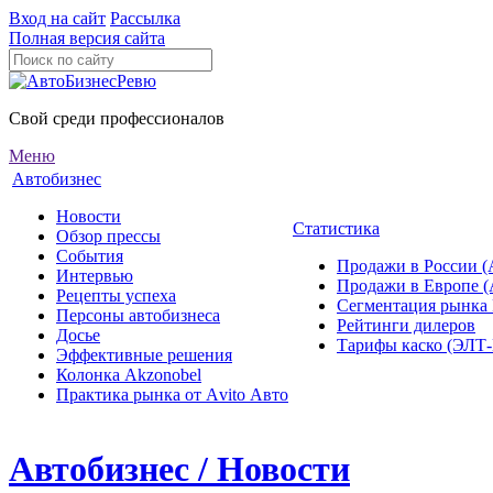
Вход на сайт
Рассылка
Полная версия сайта
Свой среди профессионалов
Меню
Автобизнес
Новости
Статистика
Обзор прессы
События
Продажи в России (
Интервью
Продажи в Европе 
Рецепты успеха
Сегментация рынка
Персоны автобизнеса
Рейтинги дилеров
Досье
Тарифы каско (ЭЛ
Эффективные решения
Колонка Akzonobel
Практика рынка от Аvito Авто
Автобизнес / Новости