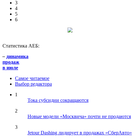
3
4
5
6
Статистика АЕБ:
–
динамика
продаж
в июле
Самое читаемое
Выбор редактора
1
Тока субсидии сокращаются
2
Новые модели «Москвича» почти не продаются
3
Jetour Dashing лидирует в продажах «СберАвто»