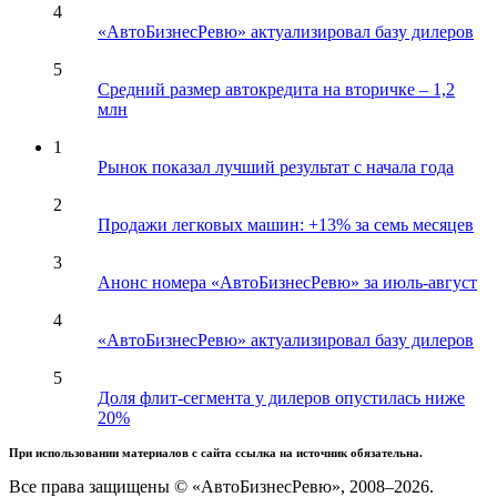
4
«АвтоБизнесРевю» актуализировал базу дилеров
5
Средний размер автокредита на вторичке – 1,2
млн
1
Рынок показал лучший результат с начала года
2
Продажи легковых машин: +13% за семь месяцев
3
Анонс номера «АвтоБизнесРевю» за июль-август
4
«АвтоБизнесРевю» актуализировал базу дилеров
5
Доля флит-сегмента у дилеров опустилась ниже
20%
При использовании материалов с сайта ссылка на источник обязательна.
Все права защищены © «АвтоБизнесРевю», 2008–2026.