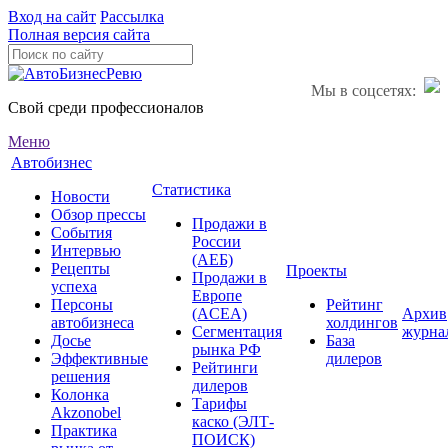
Вход на сайт
Рассылка
Полная версия сайта
Мы в соцсетях:
Свой среди профессионалов
Меню
Автобизнес
Статистика
Новости
Обзор прессы
Продажи в
События
России
Интервью
(АЕБ)
Рецепты
Проекты
Продажи в
успеха
Европе
Персоны
Рейтинг
(ACEA)
Архив
автобизнеса
холдингов
Сегментация
журна
Досье
База
рынка РФ
Эффективные
дилеров
Рейтинги
решения
дилеров
Колонка
Тарифы
Akzonobel
каско (ЭЛТ-
Практика
ПОИСК)