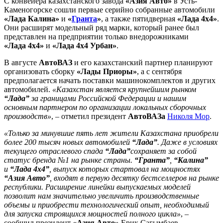
C конвейера казахстанского завода
«Азия Авто»
в Усть-
Каменогорске сошли первые серийно собранные автомобили
«Лада Калина»
и
«
Гранта
»
, а также пятидверная
«Лада 4x4»
.
Они расширят модельный ряд марки, который ранее был
представлен на предприятии только внедорожниками
«Лада 4х4»
и
«Лада 4х4 Урбан»
.
В августе
АвтоВАЗ
и его казахстанский партнер планируют
организовать сборку
«Лады Приоры»
, а с сентября
предполагается начать поставки машинокомплектов и других
автомобилей.
«Казахстан является крупнейшим рынком
“Лада”
за границами Российской Федерации и нашим
основным партнером по организации локальных сборочных
производств»
, – отметил президент
АвтоВАЗа
Николя Мор
.
«Только за минувшие пять лет жители Казахстана приобрели
более 200 тысяч новых автомобилей
“Лада”
. Даже в условиях
текущего отраслевого спада
“Лада”
сохраняет за собой
статус бренда №1 на рынке страны.
“Гранта”
,
“Калина”
и
“Лада 4х4”
, выпуск которых стартовал на мощностях
“Азия Авто”
, входят в первую десятку бестселлеров на рынке
республики. Расширение линейки выпускаемых моделей
позволит нам значительно увеличить производственные
объемы и приобрести технологический опыт, необходимый
для запуска строящихся мощностей полного цикла»
, –
сообщил президент
«Азия Авто»
Ерик Сагымбаев.