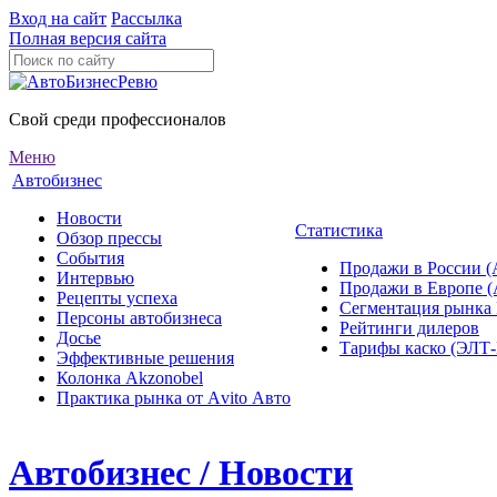
Вход на сайт
Рассылка
Полная версия сайта
Свой среди профессионалов
Меню
Автобизнес
Новости
Статистика
Обзор прессы
События
Продажи в России (
Интервью
Продажи в Европе 
Рецепты успеха
Сегментация рынка
Персоны автобизнеса
Рейтинги дилеров
Досье
Тарифы каско (ЭЛ
Эффективные решения
Колонка Akzonobel
Практика рынка от Аvito Авто
Автобизнес / Новости