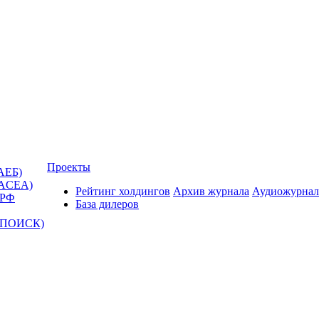
Проекты
АЕБ)
(ACEA)
Рейтинг холдингов
Архив журнала
Аудиожурнал
 РФ
База дилеров
Т-ПОИСК)