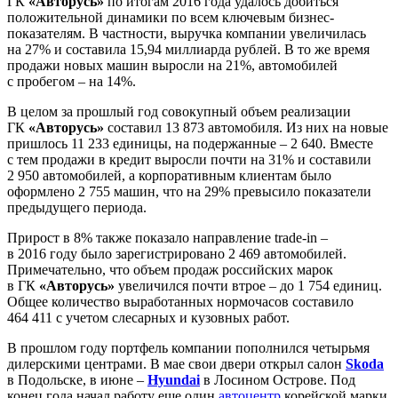
ГК
«Авторусь»
по итогам 2016 года удалось добиться
положительной динамики по всем ключевым бизнес-
показателям. В частности, выручка компании увеличилась
на 27% и составила 15,94 миллиарда рублей. В то же время
продажи новых машин выросли на 21%, автомобилей
с пробегом – на 14%.
В целом за прошлый год совокупный объем реализации
ГК
«Авторусь»
составил 13 873 автомобиля. Из них на новые
пришлось 11 233 единицы, на подержанные – 2 640. Вместе
с тем продажи в кредит выросли почти на 31% и составили
2 950 автомобилей, а корпоративным клиентам было
оформлено 2 755 машин, что на 29% превысило показатели
предыдущего периода.
Прирост в 8% также показало направление trade-in –
в 2016 году было зарегистрировано 2 469 автомобилей.
Примечательно, что объем продаж российских марок
в ГК
«Авторусь»
увеличился почти втрое – до 1 754 единиц.
Общее количество выработанных нормочасов составило
464 411 с учетом слесарных и кузовных работ.
В прошлом году портфель компании пополнился четырьмя
дилерскими центрами. В мае свои двери открыл салон
Skoda
в Подольске, в июне –
Hyundai
в Лосином Острове. Под
конец года начал работу еще один
автоцентр
корейской марки,