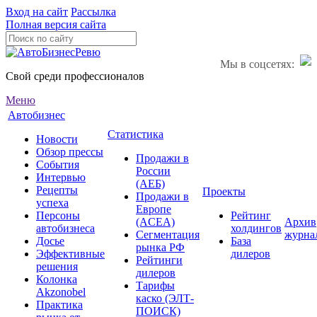
Вход на сайт
Рассылка
Полная версия сайта
Мы в соцсетях:
Свой среди профессионалов
Меню
Автобизнес
Статистика
Новости
Обзор прессы
Продажи в
События
России
Интервью
(АЕБ)
Рецепты
Проекты
Продажи в
успеха
Европе
Персоны
Рейтинг
(ACEA)
Архив
автобизнеса
холдингов
Сегментация
журна
Досье
База
рынка РФ
Эффективные
дилеров
Рейтинги
решения
дилеров
Колонка
Тарифы
Akzonobel
каско (ЭЛТ-
Практика
ПОИСК)