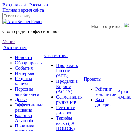
Вход на сайт
Рассылка
Полная версия сайта
Мы в соцсетях:
Свой среди профессионалов
Меню
Автобизнес
Статистика
Новости
Обзор прессы
Продажи в
События
России
Интервью
(АЕБ)
Рецепты
Проекты
Продажи в
успеха
Европе
Персоны
Рейтинг
(ACEA)
Архив
автобизнеса
холдингов
Сегментация
журна
Досье
База
рынка РФ
Эффективные
дилеров
Рейтинги
решения
дилеров
Колонка
Тарифы
Akzonobel
каско (ЭЛТ-
Практика
ПОИСК)