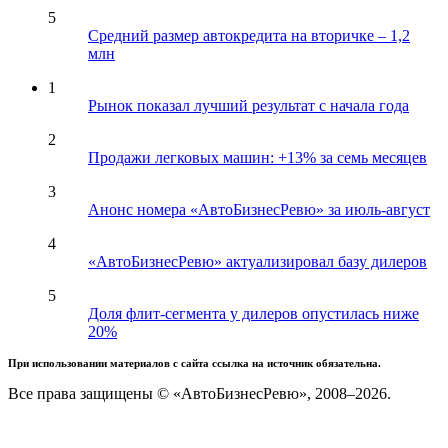
5
Средний размер автокредита на вторичке – 1,2
млн
1
Рынок показал лучший результат с начала года
2
Продажи легковых машин: +13% за семь месяцев
3
Анонс номера «АвтоБизнесРевю» за июль-август
4
«АвтоБизнесРевю» актуализировал базу дилеров
5
Доля флит-сегмента у дилеров опустилась ниже
20%
При использовании материалов с сайта ссылка на источник обязательна.
Все права защищены © «АвтоБизнесРевю», 2008–2026.