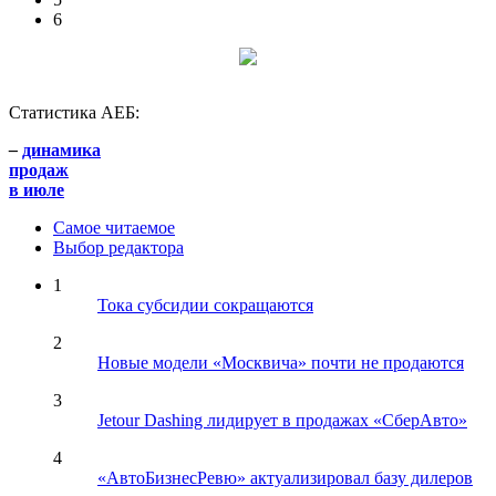
6
Статистика АЕБ:
–
динамика
продаж
в июле
Самое читаемое
Выбор редактора
1
Тока субсидии сокращаются
2
Новые модели «Москвича» почти не продаются
3
Jetour Dashing лидирует в продажах «СберАвто»
4
«АвтоБизнесРевю» актуализировал базу дилеров