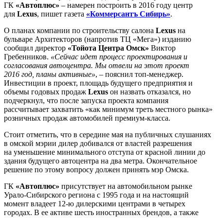
ГК
«Автоплюс»
– намерен построить в 2016 году центр
для
Lexus
, пишет газета
«Коммерсантъ Сибирь»
.
О планах компании по строительству салона
Lexus
на
бульваре Архитекторов (напротив ТЦ «Мега») изданию
сообщил директор
«Тойота Центра Омск»
Виктор
Гребенников.
«Сейчас идет процесс проектирования и
согласования автоцентра. Мы отвели на этот проект
2016 год, планы активные»
, – пояснил топ-менеджер.
Инвестиции в проект, площадь будущего предприятия и
объемы годовых продаж
Lexus
он назвать отказался, но
подчеркнул, что после запуска проекта компания
рассчитывает захватить «как минимум треть местного рынка»
розничных продаж автомобилей премиум-класса.
Стоит отметить, что в середине мая на публичных слушаниях
в омской мэрии дилер добивался от властей разрешения
на уменьшение минимального отступа от красной линии до
здания будущего автоцентра на два метра. Окончательное
решение по этому вопросу должен принять мэр Омска.
ГК
«Автоплюс»
присутствует на автомобильном рынке
Урало-Сибирского региона с 1995 года и на настоящий
момент владеет 12-ю дилерскими центрами в четырех
городах. В ее активе шесть иностранных брендов, а также