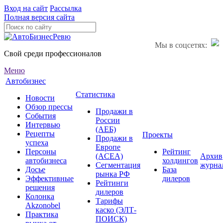
Вход на сайт
Рассылка
Полная версия сайта
Мы в соцсетях:
Свой среди профессионалов
Меню
Автобизнес
Статистика
Новости
Обзор прессы
Продажи в
События
России
Интервью
(АЕБ)
Рецепты
Проекты
Продажи в
успеха
Европе
Персоны
Рейтинг
(ACEA)
Архив
автобизнеса
холдингов
Сегментация
журна
Досье
База
рынка РФ
Эффективные
дилеров
Рейтинги
решения
дилеров
Колонка
Тарифы
Akzonobel
каско (ЭЛТ-
Практика
ПОИСК)