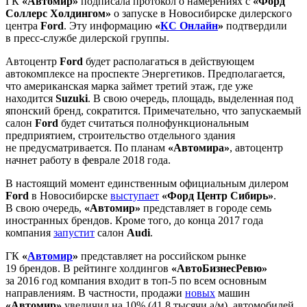
ГК
«Автомир»
подписала протокол о намерениях с
«Форд
Соллерс Холдингом»
о запуске в Новосибирске дилерского
центра
Ford
. Эту информацию
«
КС Онлайн
»
подтвердили
в пресс-службе дилерской группы.
Автоцентр
Ford
будет располагаться в действующем
автокомплексе на проспекте Энергетиков. Предполагается,
что американская марка займет третий этаж, где уже
находится
Suzuki
. В свою очередь, площадь, выделенная под
японский бренд, сократится. Примечательно, что запускаемый
салон
Ford
будет считаться полнофункциональным
предприятием, строительство отдельного здания
не предусматривается. По планам
«Автомира»
, автоцентр
начнет работу в феврале 2018 года.
В настоящий момент единственным официальным дилером
Ford
в Новосибирске
выступает
«Форд Центр Сибирь»
.
В свою очередь,
«Автомир»
представляет в городе семь
иностранных брендов. Кроме того, до конца 2017 года
компания
запустит
салон
Audi
.
ГК
«
Автомир
»
представляет на российском рынке
19 брендов. В рейтинге холдингов
«АвтоБизнесРевю»
за 2016 год компания входит в топ-5 по всем основным
направлениям. В частности, продажи
новых
машин
«Автомир»
увеличил на 10% (41,8 тысячи а/м), автомобилей