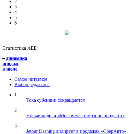
2
3
4
5
6
Статистика АЕБ:
–
динамика
продаж
в июле
Самое читаемое
Выбор редактора
1
Тока субсидии сокращаются
2
Новые модели «Москвича» почти не продаются
3
Jetour Dashing лидирует в продажах «СберАвто»