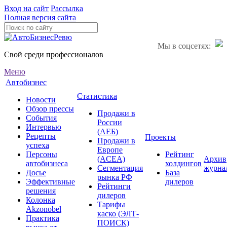
Вход на сайт
Рассылка
Полная версия сайта
Мы в соцсетях:
Свой среди профессионалов
Меню
Автобизнес
Статистика
Новости
Обзор прессы
Продажи в
События
России
Интервью
(АЕБ)
Рецепты
Проекты
Продажи в
успеха
Европе
Персоны
Рейтинг
(ACEA)
Архив
автобизнеса
холдингов
Сегментация
журна
Досье
База
рынка РФ
Эффективные
дилеров
Рейтинги
решения
дилеров
Колонка
Тарифы
Akzonobel
каско (ЭЛТ-
Практика
ПОИСК)