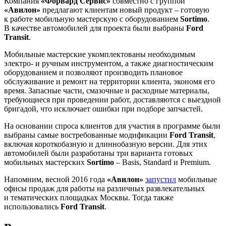
Компания
«Форвард Сервис»
совместно с группой
«Авилон»
предлагают клиентам новый продукт – готовую
к работе мобильную мастерскую с оборудованием
Sortimo
.
В качестве автомобилей для проекта были выбраны
Ford
Transit
.
Мобильные мастерские укомплектованы необходимым
электро- и ручным инструментом, а также диагностическим
оборудованием и позволяют производить плановое
обслуживание и ремонт на территории клиента, экономя его
время. Запасные части, смазочные и расходные материалы,
требующиеся при проведении работ, доставляются с выездной
бригадой, что исключает ошибки при подборе запчастей.
На основании спроса клиентов для участия в программе были
выбраны самые востребованные модификации
Ford Transit
,
включая короткобазную и длиннобазную версии. Для этих
автомобилей были разработаны три варианта готовых
мобильных мастерских
Sortimo
– Basis, Standard и Premium.
Напомним, весной 2016 года
«Авилон»
запустил
мобильные
офисы продаж для работы на различных развлекательных
и тематических площадках Москвы. Тогда также
использовались
Ford Transit
.