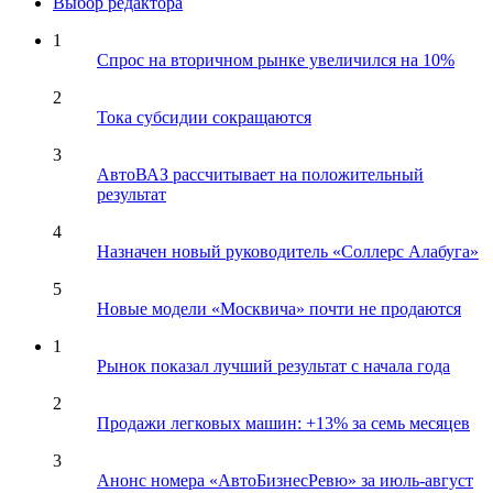
Выбор редактора
1
Спрос на вторичном рынке увеличился на 10%
2
Тока субсидии сокращаются
3
АвтоВАЗ рассчитывает на положительный
результат
4
Назначен новый руководитель «Соллерс Алабуга»
5
Новые модели «Москвича» почти не продаются
1
Рынок показал лучший результат с начала года
2
Продажи легковых машин: +13% за семь месяцев
3
Анонс номера «АвтоБизнесРевю» за июль-август