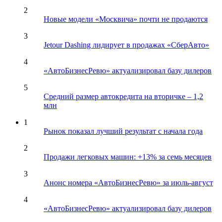
2
Новые модели «Москвича» почти не продаются
3
Jetour Dashing лидирует в продажах «СберАвто»
4
«АвтоБизнесРевю» актуализировал базу дилеров
5
Средний размер автокредита на вторичке – 1,2
млн
1
Рынок показал лучший результат с начала года
2
Продажи легковых машин: +13% за семь месяцев
3
Анонс номера «АвтоБизнесРевю» за июль-август
4
«АвтоБизнесРевю» актуализировал базу дилеров