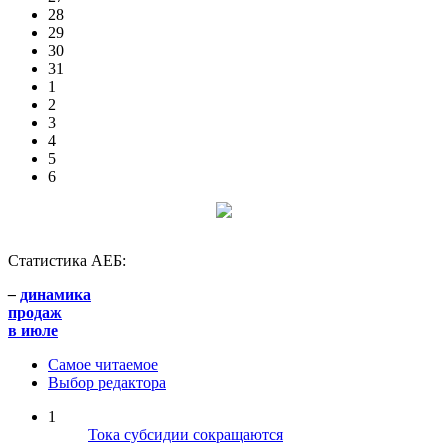
28
29
30
31
1
2
3
4
5
6
Статистика АЕБ:
–
динамика
продаж
в июле
Самое читаемое
Выбор редактора
1
Тока субсидии сокращаются