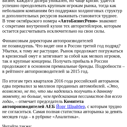
Бизнес каждого дилера уникален, но чаще кризис удается
успешно преодолевать крупным игрокам рынка, тогда как
небольшим компаниям без поддержки холдинговых структур
и дополнительных ресурсов выживать становится труднее.
В теме октябрьского номера
«АвтоБизнесРевю»
знакомит
с секретами внутренней кухни тех авторитейлеров, которым
остается рассчитывать исключительно на свои силы.
Финансовым директорам автопроизводителей
не позавидуешь. Что видят они в России третий год подряд?
Убытки, к тому же растущие. Рынок продолжает погружаться
в кризисный омут и затягивает за собой как мелких игроков,
так и крупные концерны. Получать прибыль в России
продолжают в основном премиальные бренды. Подробности –
в рейтинге автопроизводителей за 2015 год.
По итогам трех кварталов 2016 года российский авторынок
едва перевалил за миллион проданных автомобилей.
«Это,
возможно, не то, что мы надеялись получить к данному
моменту, но больше, чем предсказания пессимистов для всего
года»
, – отмечает председатель
Комитета
автопроизводителей АЕБ
Йорг Шрайбер
, с которым трудно
не согласиться. Самая полная статистика авторынка за девять
месяцев года – в рубрике «Аналитика».
Читайте также: