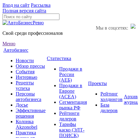
Вход на сайт
Рассылка
Полная версия сайта
Мы в соцсетях:
Свой среди профессионалов
Меню
Автобизнес
Статистика
Новости
Обзор прессы
Продажи в
События
России
Интервью
(АЕБ)
Рецепты
Проекты
Продажи в
успеха
Европе
Персоны
Рейтинг
(ACEA)
Архив
автобизнеса
холдингов
Сегментация
журна
Досье
База
рынка РФ
Эффективные
дилеров
Рейтинги
решения
дилеров
Колонка
Тарифы
Akzonobel
каско (ЭЛТ-
Практика
ПОИСК)