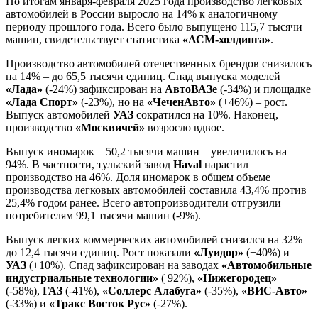
По итогам января-февраля 2025 года производство легковых
автомобилей в России выросло на 14% к аналогичному
периоду прошлого года. Всего было выпущено 115,7 тысячи
машин, свидетельствует статистика
«АСМ-холдинга»
.
Производство автомобилей отечественных брендов снизилось
на 14% – до 65,5 тысячи единиц. Спад выпуска моделей
«Лада»
(-24%) зафиксирован на
АвтоВАЗе
(-34%) и площадке
«Лада Спорт»
(-23%), но на
«ЧеченАвто»
(+46%) – рост.
Выпуск автомобилей
УАЗ
сократился на 10%. Наконец,
производство
«Москвичей»
возросло вдвое.
Выпуск иномарок – 50,2 тысячи машин – увеличилось на
94%. В частности, тульский завод
Haval
нарастил
производство на 46%. Доля иномарок в общем объеме
производства легковых автомобилей составила 43,4% против
25,4% годом ранее. Всего автопроизводители отгрузили
потребителям 99,1 тысячи машин (-9%).
Выпуск легких коммерческих автомобилей снизился на 32% –
до 12,4 тысячи единиц. Рост показали
«Луидор»
(+40%) и
УАЗ
(+10%). Спад зафиксирован на заводах
«Автомобильные
индустриальные технологии»
( 92%),
«Нижегородец»
(-58%),
ГАЗ
(-41%),
«Соллерс Алабуга»
(-35%),
«ВИС-Авто»
(-33%) и
«Тракс Восток Рус»
(-27%).