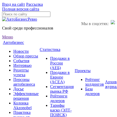
Вход на сайт
Рассылка
Полная версия сайта
Мы в соцсетях:
Свой среди профессионалов
Меню
Автобизнес
Статистика
Новости
Обзор прессы
Продажи в
События
России
Интервью
(АЕБ)
Рецепты
Проекты
Продажи в
успеха
Европе
Персоны
Рейтинг
(ACEA)
Архив
автобизнеса
холдингов
Сегментация
журна
Досье
База
рынка РФ
Эффективные
дилеров
Рейтинги
решения
дилеров
Колонка
Тарифы
Akzonobel
каско (ЭЛТ-
Практика
ПОИСК)