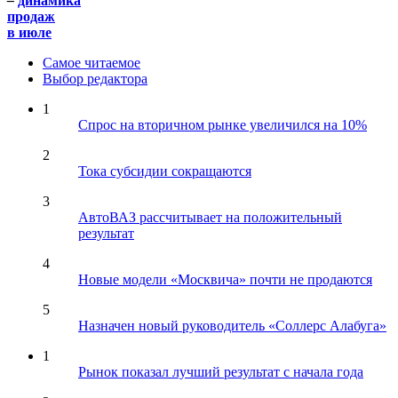
–
динамика
продаж
в июле
Самое читаемое
Выбор редактора
1
Спрос на вторичном рынке увеличился на 10%
2
Тока субсидии сокращаются
3
АвтоВАЗ рассчитывает на положительный
результат
4
Новые модели «Москвича» почти не продаются
5
Назначен новый руководитель «Соллерс Алабуга»
1
Рынок показал лучший результат с начала года