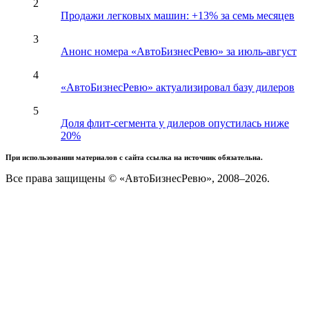
2
Продажи легковых машин: +13% за семь месяцев
3
Анонс номера «АвтоБизнесРевю» за июль-август
4
«АвтоБизнесРевю» актуализировал базу дилеров
5
Доля флит-сегмента у дилеров опустилась ниже
20%
При использовании материалов с сайта ссылка на источник обязательна.
Все права защищены © «АвтоБизнесРевю», 2008–2026.