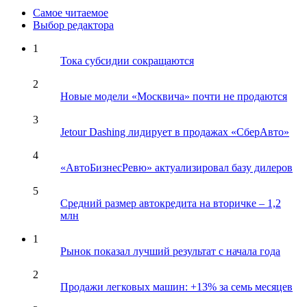
Самое читаемое
Выбор редактора
1
Тока субсидии сокращаются
2
Новые модели «Москвича» почти не продаются
3
Jetour Dashing лидирует в продажах «СберАвто»
4
«АвтоБизнесРевю» актуализировал базу дилеров
5
Средний размер автокредита на вторичке – 1,2
млн
1
Рынок показал лучший результат с начала года
2
Продажи легковых машин: +13% за семь месяцев