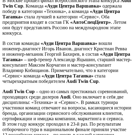
В Москве прошел финал всероссийского этапа конкурса
Audi
Twin Cup
. Команда
«Ауди Центра Варшавка»
одержала
победу в категории «Техника», а команда
«Ауди Центра
Таганка»
стала лучшей в категории «Сервис». Оба
предприятия входят в состав ГК
«АвтоСпецЦентр»
. Летом
они будут представлять Россию на международном этапе
конкурса.
В состав команды
«Ауди Центра Варшавка»
вошли
инженер-диагност Игорь Иванов, диагност Кристиан Ревва
и инженер-механик Георгий Бахирев, в состав
«Ауди Центра
Таганка»
– шеф-тренер Александр Яцышин, старший мастер-
консультант Максим Корчагин и мастер-консультант
Владимир Кобищанов. Примечательно, что в категории
«Сервис» команда
«Ауди Центра Таганка»
стала
четырехкратным победителем
Audi Twin Cup
.
Audi Twin Cup
– одно из самых престижных соревнований,
проходящих среди дилеров
Audi
. Оно включает в себя две
дисциплины: «Техника» и «Сервис». В рамках турнира
участники команд отвечают на вопросы, касающиеся истории
бренда, организации сервисного обслуживания клиентов,
сертификации и имиджа компании, маркетинга и сервиса.
В этом году конкурс проходил в 23-й раз. По результатам
отборочного тура в национальном финале приняли участие
12 российских команд – по шесть в каждой категории.