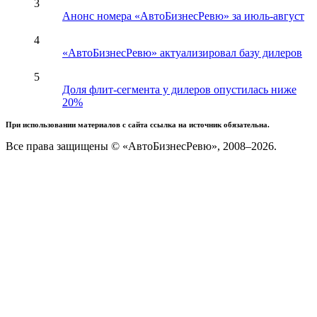
3
Анонс номера «АвтоБизнесРевю» за июль-август
4
«АвтоБизнесРевю» актуализировал базу дилеров
5
Доля флит-сегмента у дилеров опустилась ниже
20%
При использовании материалов с сайта ссылка на источник обязательна.
Все права защищены © «АвтоБизнесРевю», 2008–2026.