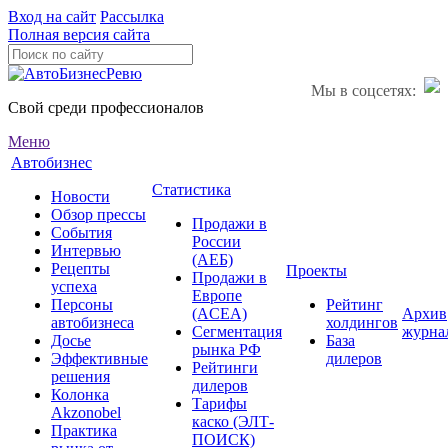
Вход на сайт
Рассылка
Полная версия сайта
Мы в соцсетях:
Свой среди профессионалов
Меню
Автобизнес
Статистика
Новости
Обзор прессы
Продажи в
События
России
Интервью
(АЕБ)
Рецепты
Проекты
Продажи в
успеха
Европе
Персоны
Рейтинг
(ACEA)
Архив
автобизнеса
холдингов
Сегментация
журна
Досье
База
рынка РФ
Эффективные
дилеров
Рейтинги
решения
дилеров
Колонка
Тарифы
Akzonobel
каско (ЭЛТ-
Практика
ПОИСК)