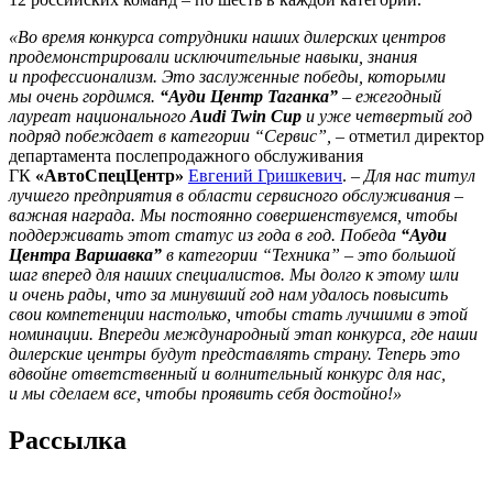
«Во время конкурса сотрудники наших дилерских центров
продемонстрировали исключительные навыки, знания
и профессионализм. Это заслуженные победы, которыми
мы очень гордимся.
“Ауди Центр Таганка”
– ежегодный
лауреат национального
Audi Twin Cup
и уже четвертый год
подряд побеждает в категории “Сервис”,
– отметил директор
департамента послепродажного обслуживания
ГК
«АвтоСпецЦентр»
Евгений Гришкевич
. –
Для нас титул
лучшего предприятия в области сервисного обслуживания –
важная награда. Мы постоянно совершенствуемся, чтобы
поддерживать этот статус из года в год. Победа
“Ауди
Центра Варшавка”
в категории “Техника” – это большой
шаг вперед для наших специалистов. Мы долго к этому шли
и очень рады, что за минувший год нам удалось повысить
свои компетенции настолько, чтобы стать лучшими в этой
номинации. Впереди международный этап конкурса, где наши
дилерские центры будут представлять страну. Теперь это
вдвойне ответственный и волнительный конкурс для нас,
и мы сделаем все, чтобы проявить себя достойно!»
Рассылка