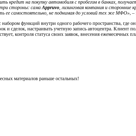
ть кредит на покупку автомобиля с пробегом в банках, получае
 три стороны: сама
Appruvo
, лизинговая компания и сторонние 
ать ее самостоятельно, не поднимая до условий тех же МФО»
, 
 набором функций внутри одного рабочего пространства, где он
ок и сделок, настраивать учетную запись автоцентра. Клиент п
твует, контроля статуса своих заявок, внесения ежемесячных пл
ресных материалов раньше остальных!