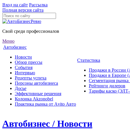
Вход на сайт
Рассылка
Полная версия сайта
Свой среди профессионалов
Меню
Автобизнес
Новости
Статистика
Обзор прессы
События
Продажи в России (
Интервью
Продажи в Европе 
Рецепты успеха
Сегментация рынка
Персоны автобизнеса
Рейтинги дилеров
Досье
Тарифы каско (ЭЛ
Эффективные решения
Колонка Akzonobel
Практика рынка от Аvito Авто
Автобизнес / Новости