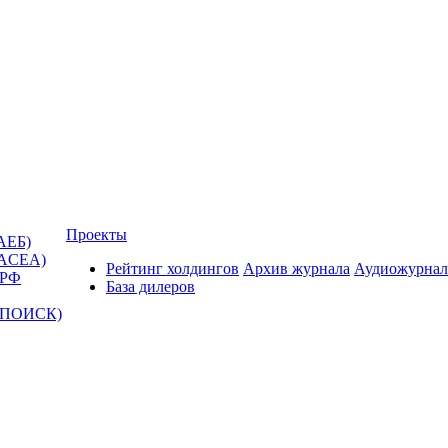
Проекты
АЕБ)
(ACEA)
Рейтинг холдингов
Архив журнала
Аудиожурнал
 РФ
База дилеров
Т-ПОИСК)