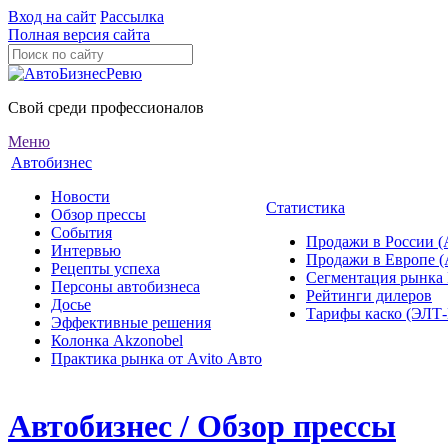
Вход на сайт
Рассылка
Полная версия сайта
Свой среди профессионалов
Меню
Автобизнес
Новости
Статистика
Обзор прессы
События
Продажи в России (
Интервью
Продажи в Европе 
Рецепты успеха
Сегментация рынка
Персоны автобизнеса
Рейтинги дилеров
Досье
Тарифы каско (ЭЛ
Эффективные решения
Колонка Akzonobel
Практика рынка от Аvito Авто
Автобизнес / Обзор прессы