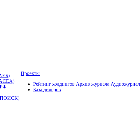
Проекты
АЕБ)
(ACEA)
Рейтинг холдингов
Архив журнала
Аудиожурнал
 РФ
База дилеров
Т-ПОИСК)