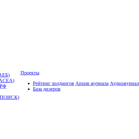
Проекты
АЕБ)
(ACEA)
Рейтинг холдингов
Архив журнала
Аудиожурнал
 РФ
База дилеров
Т-ПОИСК)