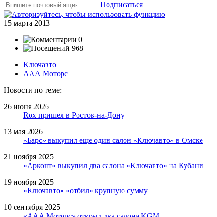
Подписаться
15 марта 2013
0
968
Ключавто
ААА Моторс
Новости по теме:
26 июня 2026
Rox пришел в Ростов-на-Дону
13 мая 2026
«Барс» выкупил еще один салон «Ключавто» в Омске
21 ноября 2025
«Арконт» выкупил два салона «Ключавто» на Кубани
19 ноября 2025
«Ключавто» «отбил» крупную сумму
10 сентября 2025
«ААА Моторс» открыл два салона KGM