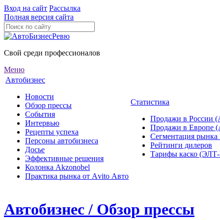
Вход на сайт
Рассылка
Полная версия сайта
Свой среди профессионалов
Меню
Автобизнес
Новости
Статистика
Обзор прессы
События
Продажи в России (
Интервью
Продажи в Европе 
Рецепты успеха
Сегментация рынка
Персоны автобизнеса
Рейтинги дилеров
Досье
Тарифы каско (ЭЛ
Эффективные решения
Колонка Akzonobel
Практика рынка от Аvito Авто
Автобизнес / Обзор прессы