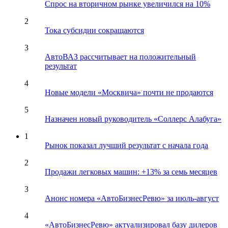
Спрос на вторичном рынке увеличился на 10%
2
Тока субсидии сокращаются
3
АвтоВАЗ рассчитывает на положительный
результат
4
Новые модели «Москвича» почти не продаются
5
Назначен новый руководитель «Соллерс Алабуга»
1
Рынок показал лучший результат с начала года
2
Продажи легковых машин: +13% за семь месяцев
3
Анонс номера «АвтоБизнесРевю» за июль-август
4
«АвтоБизнесРевю» актуализировал базу дилеров