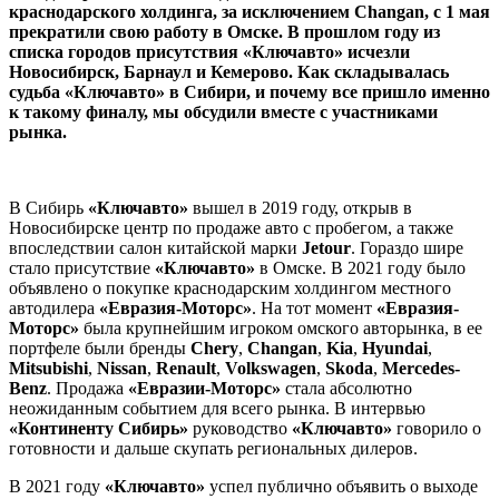
краснодарского холдинга, за исключением Changan, с 1 мая
прекратили свою работу в Омске. В прошлом году из
списка городов присутствия «Ключавто» исчезли
Новосибирск, Барнаул и Кемерово. Как складывалась
судьба «Ключавто» в Сибири, и почему все пришло именно
к такому финалу, мы обсудили вместе с участниками
рынка.
В Сибирь
«Ключавто»
вышел в 2019 году, открыв в
Новосибирске центр по продаже авто с пробегом, а также
впоследствии салон китайской марки
Jetour
. Гораздо шире
стало присутствие
«Ключавто»
в Омске. В 2021 году было
объявлено о покупке краснодарским холдингом местного
автодилера
«Евразия-Моторс»
. На тот момент
«Евразия-
Моторс»
была крупнейшим игроком омского авторынка, в ее
портфеле были бренды
Chery
,
Changan
,
Kia
,
Hyundai
,
Mitsubishi
,
Nissan
,
Renault
,
Volkswagen
,
Skoda
,
Mercedes-
Benz
. Продажа
«Евразии-Моторс»
стала абсолютно
неожиданным событием для всего рынка. В интервью
«Континенту Сибирь»
руководство
«Ключавто»
говорило о
готовности и дальше скупать региональных дилеров.
В 2021 году
«Ключавто»
успел публично объявить о выходе