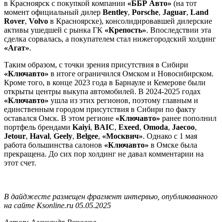
в Красноярск с покупкой компании
«ББР Авто»
(на тот
момент официальный дилер
Bentley
,
Porsche
,
Jaguar
,
Land
Rover
,
Volvo
в Красноярске), консолидировавшей дилерские
активы ушедшей с рынка ГК
«Крепость»
. Впоследствии эта
сделка сорвалась, а покупателем стал нижегородский холдинг
«Агат»
.
Таким образом, с точки зрения присутствия в Сибири
«Ключавто»
в итоге ограничился Омском и Новосибирском.
Кроме того, в конце 2023 года в Барнауле и Кемерове были
открыты центры выкупа автомобилей. В 2024-2025 годах
«Ключавто»
ушла из этих регионов, поэтому главным и
единственным городом присутствия в Сибири по факту
оставался Омск. В этом регионе
«Ключавто»
ранее пополнил
портфель брендами
Kaiyi
,
BAIC
,
Exeed
,
Omoda
,
Jaecoo
,
Jetour
,
Haval
,
Geely
,
Belgee
,
«Москвич»
. Однако с 1 мая
работа большинства салонов
«Ключавто»
в Омске была
прекращена. До сих пор холдинг не давал комментарии на
этот счет.
В дайджесте размещен фрагмент интервью, опубликованного
на сайте Ksonline.ru 05.05.2025