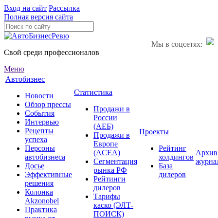
Вход на сайт
Рассылка
Полная версия сайта
Мы в соцсетях:
Свой среди профессионалов
Меню
Автобизнес
Статистика
Новости
Обзор прессы
Продажи в
События
России
Интервью
(АЕБ)
Рецепты
Проекты
Продажи в
успеха
Европе
Персоны
Рейтинг
(ACEA)
Архив
автобизнеса
холдингов
Сегментация
журна
Досье
База
рынка РФ
Эффективные
дилеров
Рейтинги
решения
дилеров
Колонка
Тарифы
Akzonobel
каско (ЭЛТ-
Практика
ПОИСК)