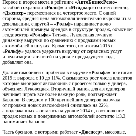
Первое и второе места в рейтинге
«АвтоБизнесРевю»
за собой сохранили
«Рольф»
и
«Мэйджор»
соответственно,
«Дженсер»
переместился на четвертое место. С одной
стороны, средняя цена автомобиля значительно выросла из-за
девальвации, с другой –
«Рольф»
наращивает долю
автомобилей премиум-брендов в структуре продаж, объясняет
гендиректор
«Рольфа»
Татьяна Луковецкая лучшую
динамику выручки по сравнению с продажами новых
автомобилей в штуках. Кроме того, по итогам 2015 г.
«Рольфу»
удалось удержать выручку от сервисных услуг
и реализации запчастей на уровне предыдущего года,
добавляет она.
Доля автомобилей с пробегом в выручке
«Рольфа»
по итогам
2015 г. выросла с 10 до 11%. Сказывается рост числа клиентов,
которые выбирают автомобиль с пробегом только у дилера,
объясняет Луковецкая. Вторичный рынок для автодилеров
начинает играть все более важную роль, подтверждает
Баранов. В среднем у 100 крупнейших дилеров выручка
от продажи новых автомобилей снизилась на 22%,
а подержанных – осталась на уровне 2014 г., соотношение
продаж новых и подержанных автомобилей достигло 1:3,3,
напоминает Баранов.
Часть брендов, с которыми работает
«Дженсер»
, массовые,