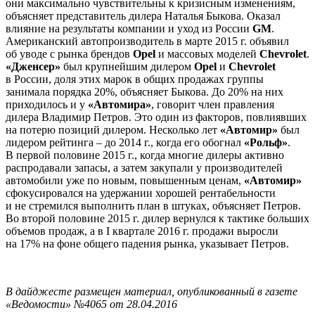
они максимально чувствительны к кризисным изменениям,
объясняет представитель дилера Наталья Быкова. Оказал
влияние на результаты компании и уход из России
GM
.
Американский автопроизводитель в марте 2015 г. объявил
об уводе с рынка брендов
Opel
и массовых моделей
Chevrolet
.
«Дженсер»
был крупнейшим дилером
Opel
и
Chevrolet
в России, доля этих марок в общих продажах группы
занимала порядка 20%, объясняет Быкова. До 20% на них
приходилось и у
«Автомира»
, говорит член правления
дилера Владимир Петров. Это один из факторов, повлиявших
на потерю позиций дилером. Несколько лет
«Автомир»
был
лидером рейтинга – до 2014 г., когда его обогнал
«Рольф»
.
В первой половине 2015 г., когда многие дилеры активно
распродавали запасы, а затем закупали у производителей
автомобили уже по новым, повышенным ценам,
«Автомир»
сфокусировался на удержании хорошей рентабельности
и не стремился выполнить план в штуках, объясняет Петров.
Во второй половине 2015 г. дилер вернулся к тактике больших
объемов продаж, а в I квартале 2016 г. продажи выросли
на 17% на фоне общего падения рынка, указывает Петров.
В дайджесте размещен материал, опубликованный в газете
«Ведомости» №4065 от 28.04.2016