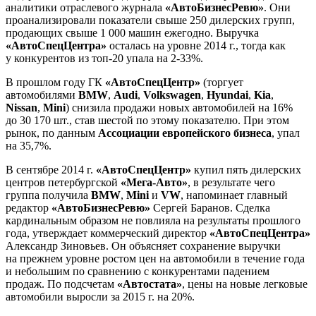
аналитики отраслевого журнала
«АвтоБизнесРевю»
. Они
проанализировали показатели свыше 250 дилерских групп,
продающих свыше 1 000 машин ежегодно. Выручка
«АвтоСпецЦентра»
осталась на уровне 2014 г., тогда как
у конкурентов из топ-20 упала на 2-33%.
В прошлом году ГК
«АвтоСпецЦентр»
(торгует
автомобилями
BMW
,
Audi
,
Volkswagen
,
Hyundai
,
Kia
,
Nissan
,
Mini
) снизила продажи новых автомобилей на 16%
до 30 170 шт., став шестой по этому показателю. При этом
рынок, по данным
Ассоциации европейского бизнеса
, упал
на 35,7%.
В сентябре 2014 г.
«АвтоСпецЦентр»
купил пять дилерских
центров петербургской
«Мега-Авто»
, в результате чего
группа получила
BMW
,
Mini
и
VW
, напоминает главный
редактор
«АвтоБизнесРевю»
Сергей Баранов. Сделка
кардинальным образом не повлияла на результаты прошлого
года, утверждает коммерческий директор
«АвтоСпецЦентра»
Александр Зиновьев. Он объясняет сохранение выручки
на прежнем уровне ростом цен на автомобили в течение года
и небольшим по сравнению с конкурентами падением
продаж. По подсчетам
«Автостата»
, цены на новые легковые
автомобили выросли за 2015 г. на 20%.