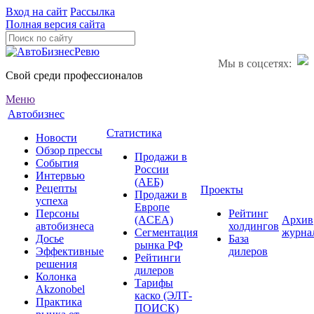
Вход на сайт
Рассылка
Полная версия сайта
Мы в соцсетях:
Свой среди профессионалов
Меню
Автобизнес
Статистика
Новости
Обзор прессы
Продажи в
События
России
Интервью
(АЕБ)
Рецепты
Проекты
Продажи в
успеха
Европе
Персоны
Рейтинг
(ACEA)
Архив
автобизнеса
холдингов
Сегментация
журна
Досье
База
рынка РФ
Эффективные
дилеров
Рейтинги
решения
дилеров
Колонка
Тарифы
Akzonobel
каско (ЭЛТ-
Практика
ПОИСК)