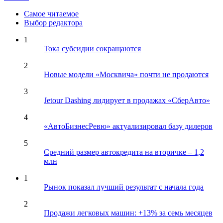
Самое читаемое
Выбор редактора
1
Тока субсидии сокращаются
2
Новые модели «Москвича» почти не продаются
3
Jetour Dashing лидирует в продажах «СберАвто»
4
«АвтоБизнесРевю» актуализировал базу дилеров
5
Средний размер автокредита на вторичке – 1,2
млн
1
Рынок показал лучший результат с начала года
2
Продажи легковых машин: +13% за семь месяцев