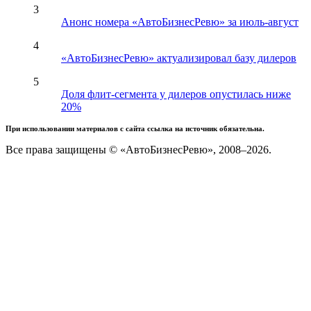
3
Анонс номера «АвтоБизнесРевю» за июль-август
4
«АвтоБизнесРевю» актуализировал базу дилеров
5
Доля флит-сегмента у дилеров опустилась ниже
20%
При использовании материалов с сайта ссылка на источник обязательна.
Все права защищены © «АвтоБизнесРевю», 2008–2026.